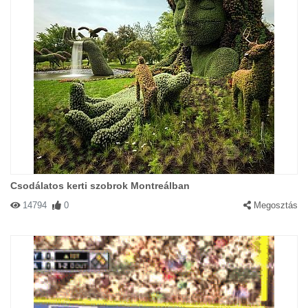
Csodálatos kerti szobrok Montreálban
14794
0
Megosztás