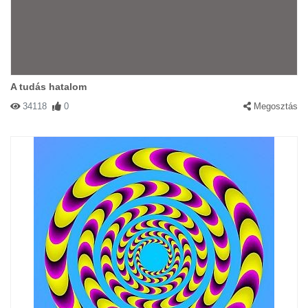
A tudás hatalom
34118
0
Megosztás