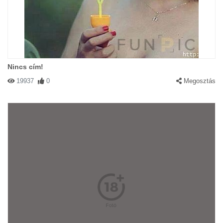
Nincs cím!
19937
0
Megosztás