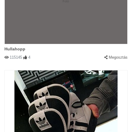
Hullahopp
115145
4
Megosztás