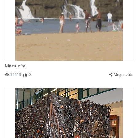
Nincs cím!
14413
0
Megosztás