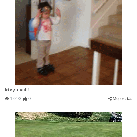
Irány a suli!
17290
0
Megosztás