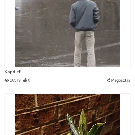
Kapd el!
16579
0
Megosztás