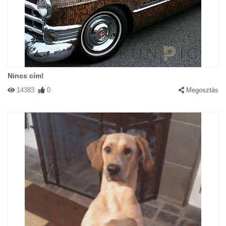
Nincs cím!
14383
0
Megosztás