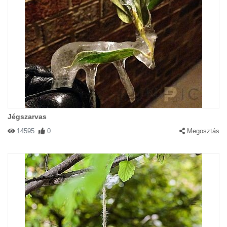
Jégszarvas
14595
0
Megosztás