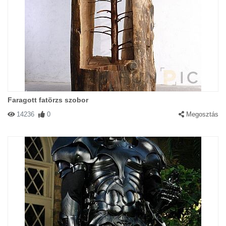
Faragott fatörzs szobor
14236
0
Megosztás