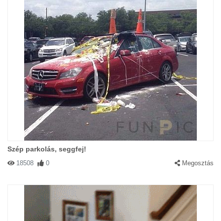
Szép parkolás, seggfej!
18508
0
Megosztás