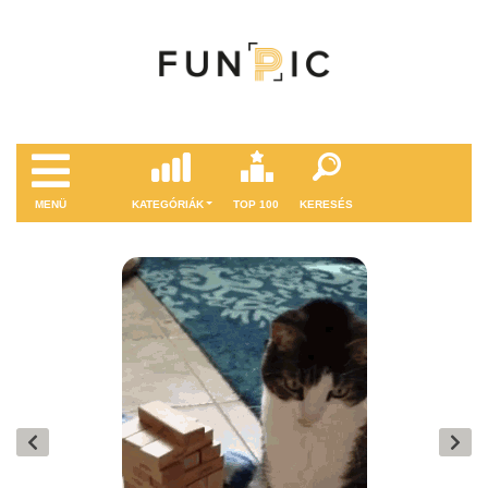
MENÜ
KATEGÓRIÁK
TOP 100
KERESÉS