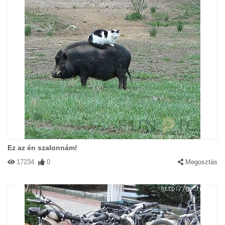
Ez az én szalonnám!
17234
0
Megosztás