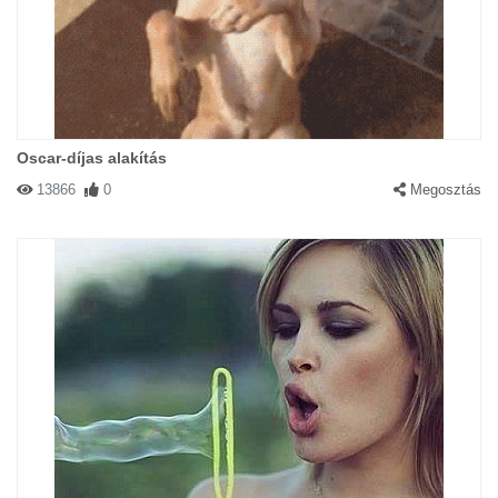
Oscar-díjas alakítás
13866
0
Megosztás