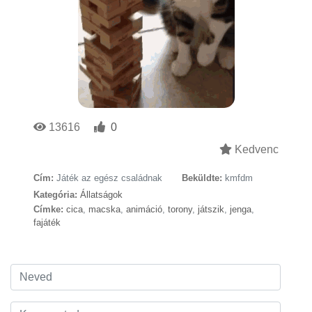
13616
0
Kedvenc
Cím:
Játék az egész családnak
Beküldte:
kmfdm
Kategória:
Állatságok
Címke:
cica
,
macska
,
animáció
,
torony
,
játszik
,
jenga
,
fajáték