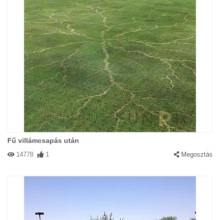
Fű villámcsapás után
14778
1
Megosztás