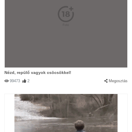
Nézd, repülő vagyok csöcsökkel!
99473
2
Megosztás