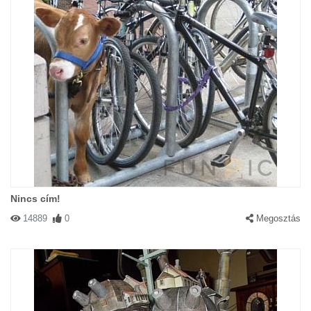
Nincs cím!
14889
0
Megosztás