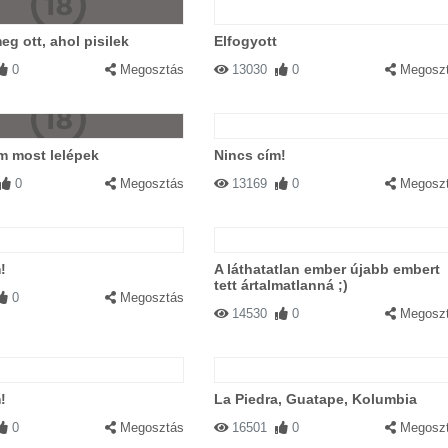
eg ott, ahol pisilek
Elfogyott
0
Megosztás
13030
0
Megosz
m most lelépek
Nincs cím!
0
Megosztás
13169
0
Megosz
!
A láthatatlan ember újabb embert
tett ártalmatlanná ;)
0
Megosztás
14530
0
Megosz
!
La Piedra, Guatape, Kolumbia
0
Megosztás
16501
0
Megosz