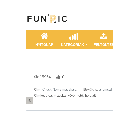
NYITÓLAP
KATEGÓRIÁK
FELTÖLTÉ
15964
0
Cím:
Chuck Norris macskája
Beküldte:
aTomcaT
Címke:
cica
,
macska
,
kövér
,
tető
,
horpadt