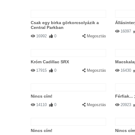
Csak egy birka görkorcsolyázik a
Állásinter
Central Parkban
16097
16992
0
Megosztás
Króm Cadillac SRX
Macskala
17915
0
Megosztás
16430
Nincs cím!
Férfiak... 
14110
0
Megosztás
20923
Nincs cím!
Nincs cím