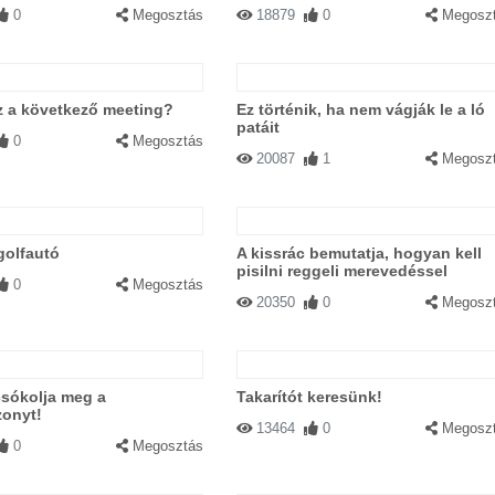
0
Megosztás
18879
0
Megosz
z a következő meeting?
Ez történik, ha nem vágják le a ló
patáit
0
Megosztás
20087
1
Megosz
golfautó
A kissrác bemutatja, hogyan kell
pisilni reggeli merevedéssel
0
Megosztás
20350
0
Megosz
csókolja meg a
Takarítót keresünk!
onyt!
13464
0
Megosz
0
Megosztás