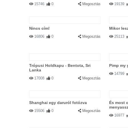
15746
0
Megosztás
19139
Nincs cím!
Mikor les
16806
0
Megosztás
25113
Trópusi Holdkapu - Bentota, Sri
Pimp my 
Lanka
14799
17008
0
Megosztás
Shanghai egy daruról fotózva
És most 
menyassz
15506
0
Megosztás
16977