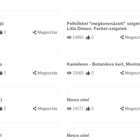
jú
Felhőkkel "megkoronázott" sziget
Litla Dimun, Feröer-szigetek
0
Megosztás
14860
0
Megosz
p
Kaméleon - Botanikus kert, Montr
0
Megosztás
15660
0
Megosz
;)
Nincs cím!
0
Megosztás
14571
0
Megosz
!
Nincs cím!