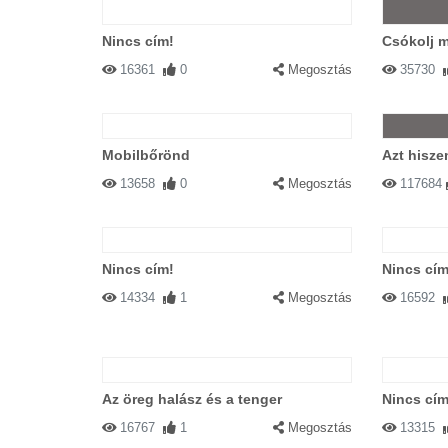
Nincs cím!
Csókolj m
16361
0
Megosztás
35730
Mobilbőrönd
Azt hisze
13658
0
Megosztás
117684
Nincs cím!
Nincs cím
14334
1
Megosztás
16592
Az öreg halász és a tenger
Nincs cím
16767
1
Megosztás
13315