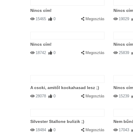
Nincs cím!
Nincs cím
15465
0
Megosztás
19029
Nincs cím!
Nincs cím
18742
0
Megosztás
25839
A csoki, amitől kockahasad lesz ;)
Nincs cím
28078
0
Megosztás
15239
Silvester Stallone bulizik ;)
Nem bűn
18484
0
Megosztás
17043