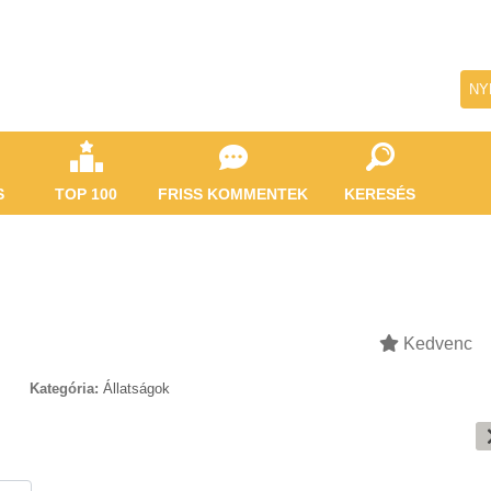
NY
S
TOP 100
FRISS KOMMENTEK
KERESÉS
Kedvenc
Kategória:
Állatságok