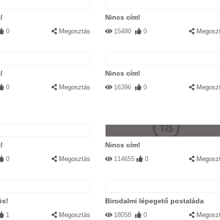
!
Nincs cím!
0
Megosztás
15480
0
Megosz
!
Nincs cím!
0
Megosztás
16396
0
Megosz
!
Nincs cím!
0
Megosztás
114655
0
Megosz
ös!
Birodalmi lépegető postaláda
1
Megosztás
18058
0
Megosz