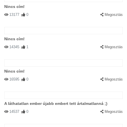
Nincs cím!
13177
0
Megosztás
Nincs cím!
14345
1
Megosztás
Nincs cím!
16595
0
Megosztás
A láthatatlan ember újabb embert tett ártalmatlanná ;)
14537
0
Megosztás