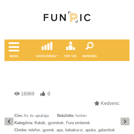
MENÜ
KATEGÓRIÁK
TOP 100
KERESÉS
16969
0
Kedvenc
Cím:
Az év apukája
Beküldte:
funfan
Kategória:
Babák, gyerekek
,
Fura emberek
Címke:
telefon
,
gyerek
,
apa
,
babakocsi
,
apuka
,
galambok