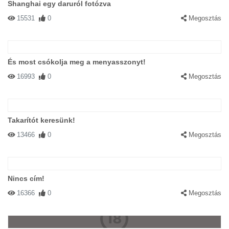
Shanghai egy daruról fotózva
15531
0
Megosztás
És most csókolja meg a menyasszonyt!
16993
0
Megosztás
Takarítót keresünk!
13466
0
Megosztás
Nincs cím!
16366
0
Megosztás