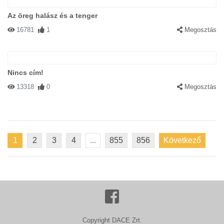
Az öreg halász és a tenger
16781
1
Megosztás
Nincs cím!
13318
0
Megosztás
1
2
3
4
...
855
856
Következő
Copyright DACE Zrt.