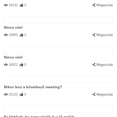
19142
0
Megosztás
Nincs cím!
18885
0
Megosztás
Nincs cím!
16822
0
Megosztás
Mikor lesz a következő meeting?
25120
0
Megosztás
Ez történik, ha nem vágják le a ló patáit