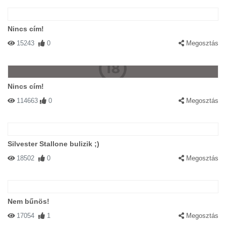
Nincs cím!
15243
0
Megosztás
Nincs cím!
114663
0
Megosztás
Silvester Stallone bulizik ;)
18502
0
Megosztás
Nem bűnös!
17054
1
Megosztás