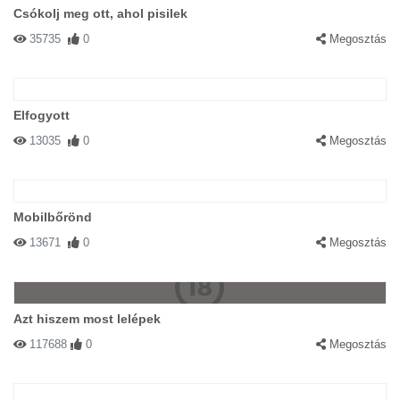
Csókolj meg ott, ahol pisilek
35735
0
Megosztás
Elfogyott
13035
0
Megosztás
Mobilbőrönd
13671
0
Megosztás
Azt hiszem most lelépek
117688
0
Megosztás