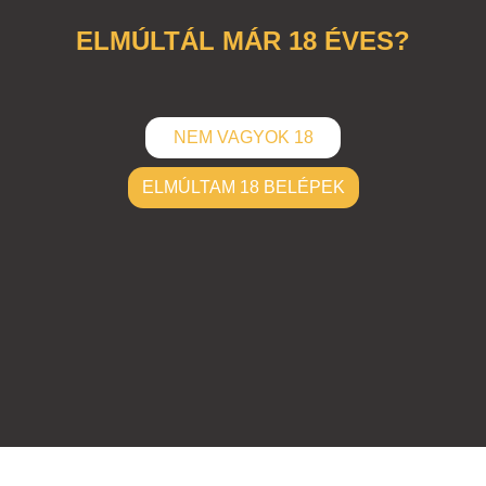
ELMÚLTÁL MÁR 18 ÉVES?
NEM VAGYOK 18
ELMÚLTAM 18 BELÉPEK
ELKÜLD
Hozzászólások (
0
)
Nincsenek hozzászólások