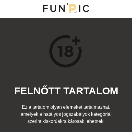
MENÜ
KATEGÓRIÁK
TOP 100
KERESÉS
FELNŐTT TARTALOM
134577
6
Kedvenc
Ez a tartalom olyan elemeket tartalmazhat,
Cím:
amelyek a hatályos jogszabályok kategóriái
Intim stílusok
Beküldte:
DreamerX
Kategória:
szerint kiskorúakra károsak lehetnek.
Felnőtt
Címke:
stílus
,
pinák
,
puncik
,
intim
,
szőrzet
,
fazonok