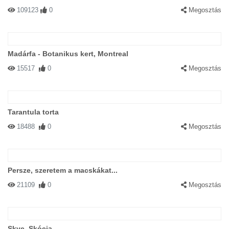
109123
0
Megosztás
Madárfa - Botanikus kert, Montreal
15517
0
Megosztás
Tarantula torta
18488
0
Megosztás
Persze, szeretem a macskákat...
21109
0
Megosztás
Skye, Skócia