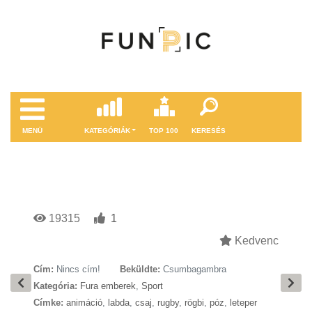
MENÜ
KATEGÓRIÁK
TOP 100
KERESÉS
19315
1
Kedvenc
Cím:
Nincs cím!
Beküldte:
Csumbagambra
Kategória:
Fura emberek
,
Sport
Címke:
animáció
,
labda
,
csaj
,
rugby
,
rögbi
,
póz
,
leteper