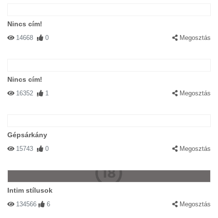
Nincs cím!
14668
0
Megosztás
Nincs cím!
16352
1
Megosztás
Gépsárkány
15743
0
Megosztás
Intim stílusok
134566
6
Megosztás