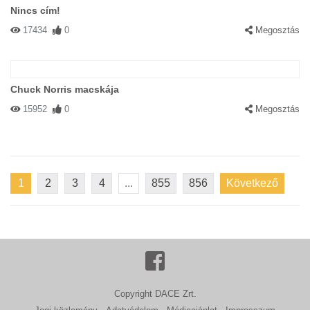
Nincs cím!
17434
0
Megosztás
Chuck Norris macskája
15952
0
Megosztás
1
2
3
4
...
855
856
Következő
Copyright DACE Zrt.