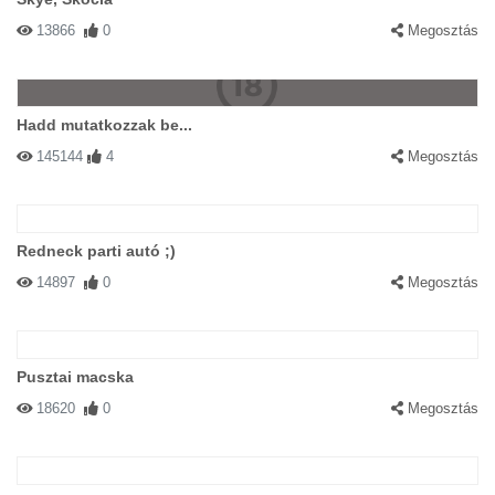
13866
0
Megosztás
Hadd mutatkozzak be...
145144
4
Megosztás
Redneck parti autó ;)
14897
0
Megosztás
Pusztai macska
18620
0
Megosztás