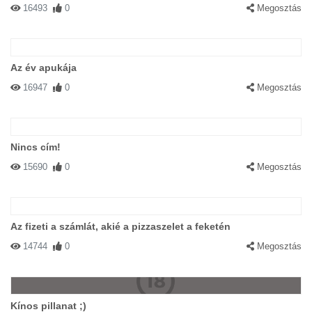
16493
0
Megosztás
Az év apukája
16947
0
Megosztás
Nincs cím!
15690
0
Megosztás
Az fizeti a számlát, akié a pizzaszelet a feketén
14744
0
Megosztás
Kínos pillanat ;)