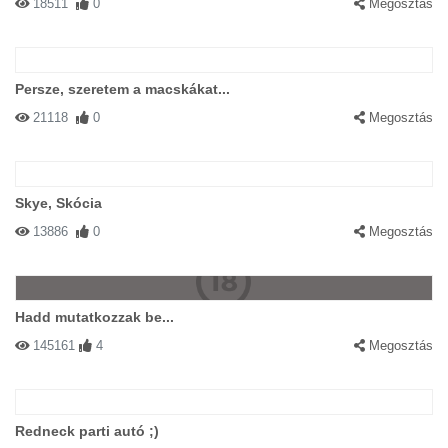
18511
0
Megosztás
Persze, szeretem a macskákat...
21118
0
Megosztás
Skye, Skócia
13886
0
Megosztás
Hadd mutatkozzak be...
145161
4
Megosztás
Redneck parti autó ;)