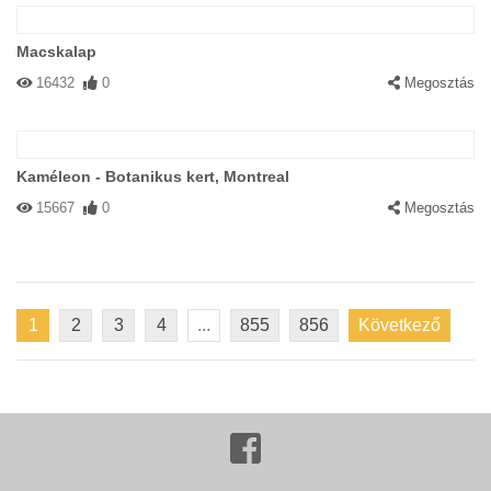
Macskalap
16432
0
Megosztás
Kaméleon - Botanikus kert, Montreal
15667
0
Megosztás
1
2
3
4
...
855
856
Következő