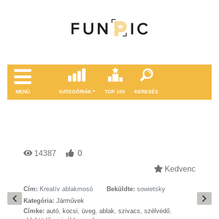
MENÜ
KATEGÓRIÁK
TOP 100
KERESÉS
14387
0
Kedvenc
Cím:
Kreatív ablakmosó
Beküldte:
sowietsky
Kategória:
Járművek
Címke:
autó
,
kocsi
,
üveg
,
ablak
,
szivacs
,
szélvédő
,