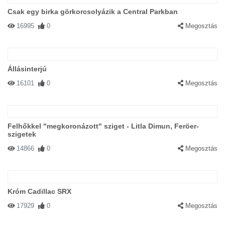
Csak egy birka görkorcsolyázik a Central Parkban
16995
0
Megosztás
Állásinterjú
16101
0
Megosztás
Felhőkkel "megkoronázott" sziget - Litla Dimun, Feröer-
szigetek
14866
0
Megosztás
Króm Cadillac SRX
17929
0
Megosztás