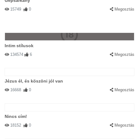
Gépsárkány
15749
0
Megosztás
Intim stílusok
134574
6
Megosztás
Jézus él, és köszöni jól van
16668
0
Megosztás
Nincs cím!
18152
0
Megosztás