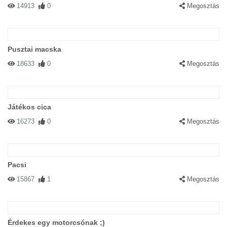
14913
0
Megosztás
Pusztai macska
18633
0
Megosztás
Játékos cica
16273
0
Megosztás
Pacsi
15867
1
Megosztás
Érdekes egy motorcsónak ;)