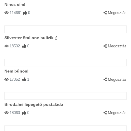
Nincs cím!
114661
0
Megosztás
Silvester Stallone bulizik ;)
18502
0
Megosztás
Nem bűnös!
17052
1
Megosztás
Birodalmi lépegető postaláda
18060
0
Megosztás