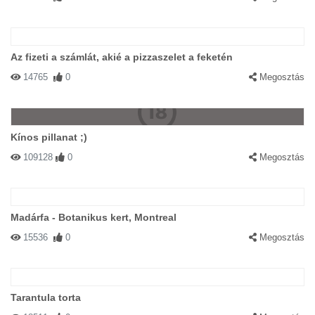
Az fizeti a számlát, akié a pizzaszelet a feketén
14765
0
Megosztás
Kínos pillanat ;)
109128
0
Megosztás
Madárfa - Botanikus kert, Montreal
15536
0
Megosztás
Tarantula torta