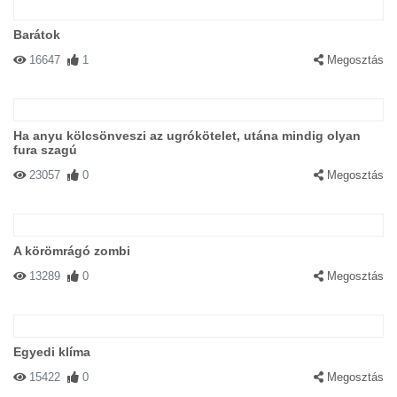
Barátok
16647
1
Megosztás
Ha anyu kölcsönveszi az ugrókötelet, utána mindig olyan
fura szagú
23057
0
Megosztás
A körömrágó zombi
13289
0
Megosztás
Egyedi klíma
15422
0
Megosztás