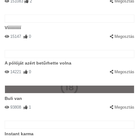
151083
2
Megosztás
Vííííííííííí
15147
0
Megosztás
A pólóját azért betűrhette volna
14221
0
Megosztás
Buli van
93808
1
Megosztás
Instant karma