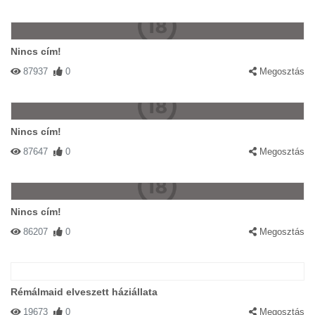
Nincs cím!
87937
0
Megosztás
Nincs cím!
87647
0
Megosztás
Nincs cím!
86207
0
Megosztás
Rémálmaid elveszett háziállata
19673
0
Megosztás