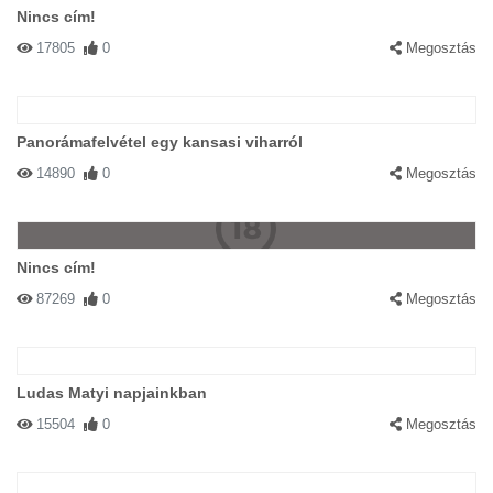
Nincs cím!
17805
0
Megosztás
Panorámafelvétel egy kansasi viharról
14890
0
Megosztás
Nincs cím!
87269
0
Megosztás
Ludas Matyi napjainkban
15504
0
Megosztás