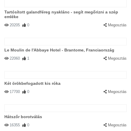
Tartósított galandféreg nyaklánc - segít megőrizni a szép
emléke
20205
0
Megosztás
Le Moulin de l'Abbaye Hotel - Brantome, Franciaország
22060
1
Megosztás
Két örökbefogadott kis róka
17700
0
Megosztás
Hátszőr borotválás
16355
0
Megosztás