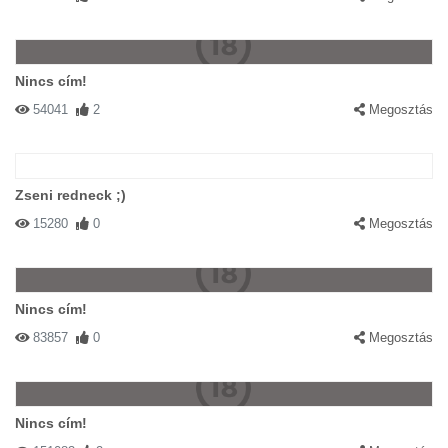
Nincs cím!
54041
2
Megosztás
Zseni redneck ;)
15280
0
Megosztás
Nincs cím!
83857
0
Megosztás
Nincs cím!