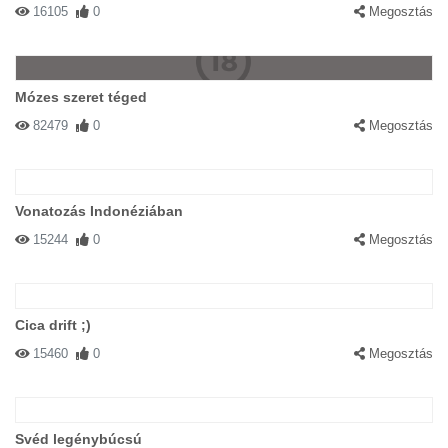
16105
0
Megosztás
Mózes szeret téged
82479
0
Megosztás
Vonatozás Indonéziában
15244
0
Megosztás
Cica drift ;)
15460
0
Megosztás
Svéd legénybúcsú