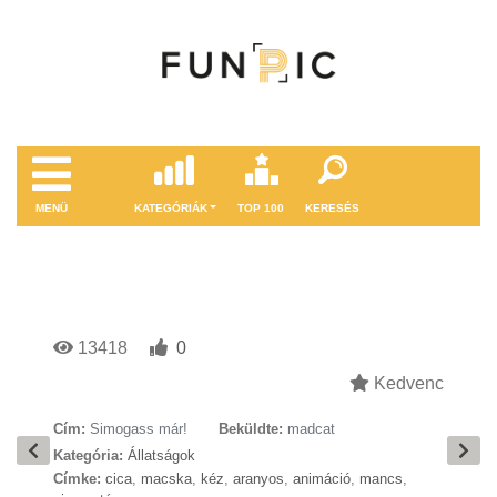
MENÜ
KATEGÓRIÁK
TOP 100
KERESÉS
13418
0
Kedvenc
Cím:
Simogass már!
Beküldte:
madcat
Kategória:
Állatságok
Címke:
cica
,
macska
,
kéz
,
aranyos
,
animáció
,
mancs
,