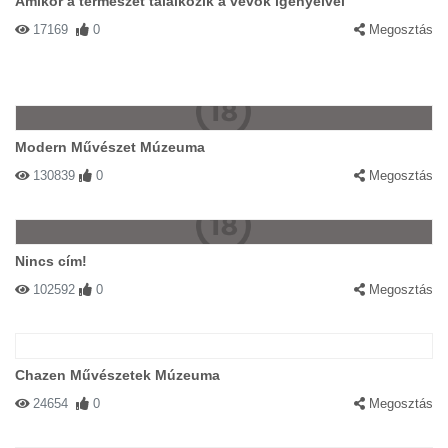
Amikor a természet találkozik a vevők igényeivel
17169
0
Megosztás
Modern Művészet Múzeuma
130839
0
Megosztás
Nincs cím!
102592
0
Megosztás
Chazen Művészetek Múzeuma
24654
0
Megosztás