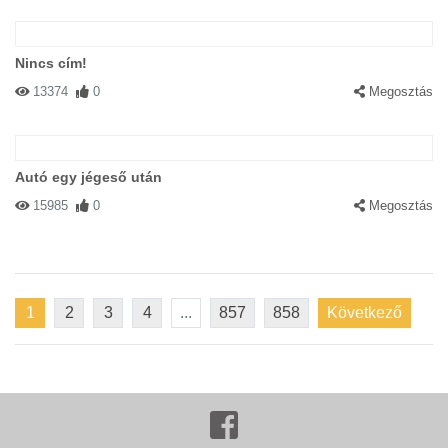
Nincs cím!
13374
0
Megosztás
Autó egy jégeső után
15985
0
Megosztás
1
2
3
4
...
857
858
Következő