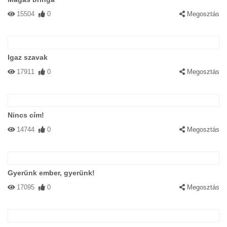
15504
0
Megosztás
Igaz szavak
17911
0
Megosztás
Nincs cím!
14744
0
Megosztás
Gyerünk ember, gyerünk!
17095
0
Megosztás