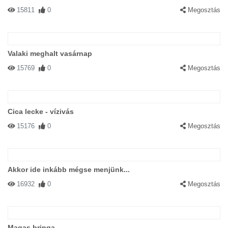
15811
0
Megosztás
Valaki meghalt vasárnap
15769
0
Megosztás
Cica lecke - vízivás
15176
0
Megosztás
Akkor ide inkább mégse menjünk...
16932
0
Megosztás
Magas bringa