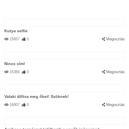
Kutya selfie
15857
0
Megosztás
Nincs cím!
15384
0
Megosztás
Valaki állítsa meg őket! Szöknek!
16807
0
Megosztás