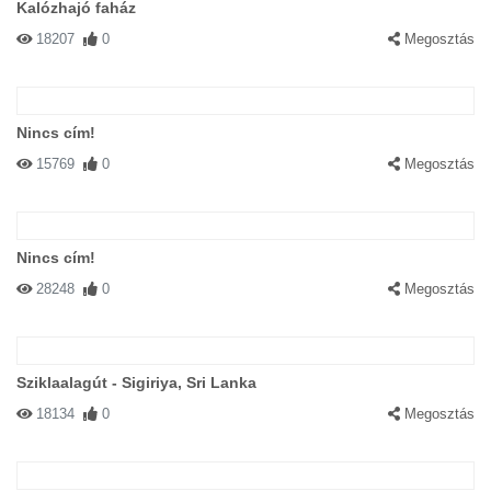
Kalózhajó faház
18207
0
Megosztás
Nincs cím!
15769
0
Megosztás
Nincs cím!
28248
0
Megosztás
Sziklaalagút - Sigiriya, Sri Lanka
18134
0
Megosztás