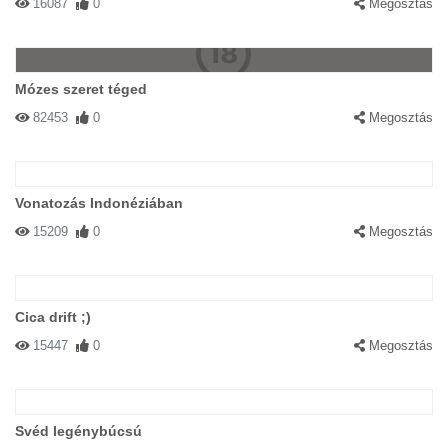
16087
0
Megosztás
Mózes szeret téged
82453
0
Megosztás
Vonatozás Indonéziában
15209
0
Megosztás
Cica drift ;)
15447
0
Megosztás
Svéd legénybúcsú