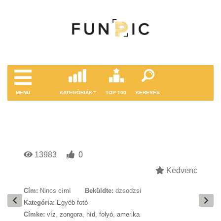
MENÜ
KATEGÓRIÁK
TOP 100
KERESÉS
13983
0
Kedvenc
Cím:
Nincs cím!
Beküldte:
dzsodzsi
Kategória:
Egyéb fotó
Címke:
víz
,
zongora
,
híd
,
folyó
,
amerika