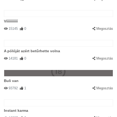
Vííííííííííí
15145
0
Megosztás
A pólóját azért betűrhette volna
14181
0
Megosztás
Buli van
93792
1
Megosztás
Instant karma