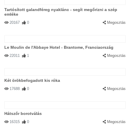
Tartósított galandféreg nyaklánc - segít megőrizni a szép
emléke
20167
0
Megosztás
Le Moulin de l'Abbaye Hotel - Brantome, Franciaország
22011
1
Megosztás
Két örökbefogadott kis róka
17688
0
Megosztás
Hátszőr borotválás
16315
0
Megosztás