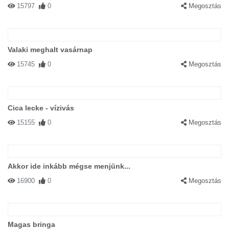
15797
0
Megosztás
Valaki meghalt vasárnap
15745
0
Megosztás
Cica lecke - vízivás
15155
0
Megosztás
Akkor ide inkább mégse menjünk...
16900
0
Megosztás
Magas bringa