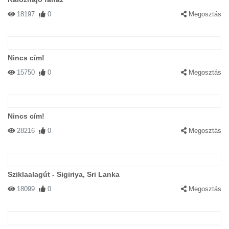
18197
0
Megosztás
Nincs cím!
15750
0
Megosztás
Nincs cím!
28216
0
Megosztás
Sziklaalagút - Sigiriya, Sri Lanka
18099
0
Megosztás