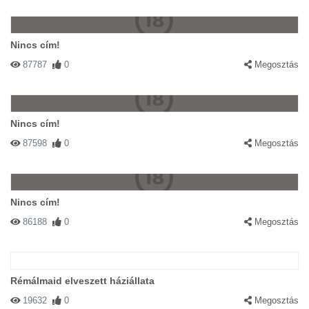
Nincs cím!
87787
0
Megosztás
Nincs cím!
87598
0
Megosztás
Nincs cím!
86188
0
Megosztás
Rémálmaid elveszett háziállata
19632
0
Megosztás