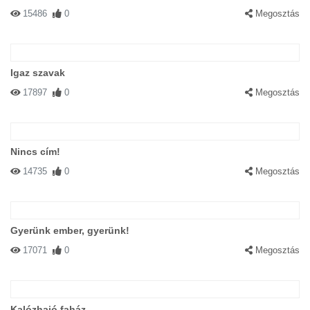
15486
0
Megosztás
Igaz szavak
17897
0
Megosztás
Nincs cím!
14735
0
Megosztás
Gyerünk ember, gyerünk!
17071
0
Megosztás
Kalózhajó faház