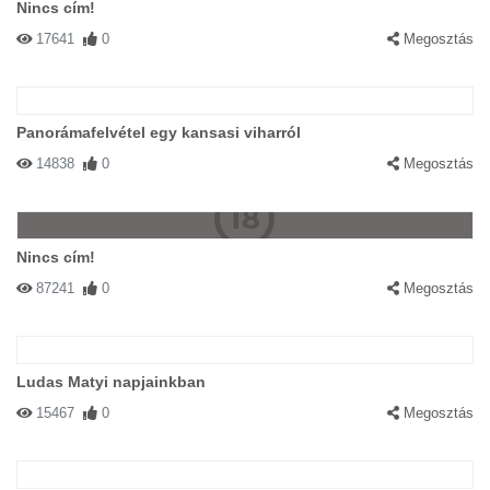
Nincs cím!
17641
0
Megosztás
Panorámafelvétel egy kansasi viharról
14838
0
Megosztás
Nincs cím!
87241
0
Megosztás
Ludas Matyi napjainkban
15467
0
Megosztás