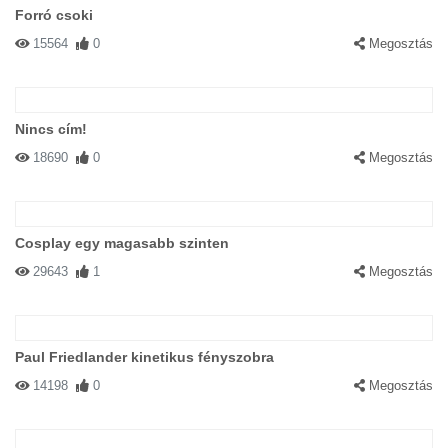
Forró csoki
15564
0
Megosztás
Nincs cím!
18690
0
Megosztás
Cosplay egy magasabb szinten
29643
1
Megosztás
Paul Friedlander kinetikus fényszobra
14198
0
Megosztás