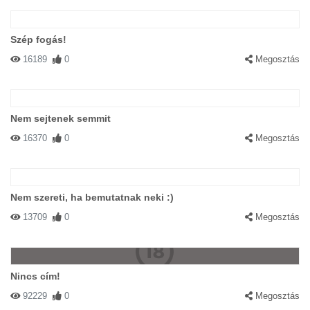
Szép fogás!
16189
0
Megosztás
Nem sejtenek semmit
16370
0
Megosztás
Nem szereti, ha bemutatnak neki :)
13709
0
Megosztás
Nincs cím!
92229
0
Megosztás