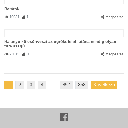
Barátok
16631
1
Megosztás
Ha anyu kölcsönveszi az ugrókötelet, utána mindig olyan
fura szagú
23015
0
Megosztás
1
2
3
4
...
857
858
Következő