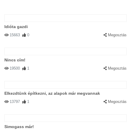
Idióta gazdi
15663
0
Megosztás
Nincs cím!
19500
1
Megosztás
Elkezdtünk építkezni, az alapok már megvannak
13797
1
Megosztás
Simogass már!