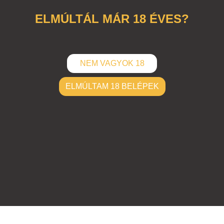
csajok
,
emberi
,
öklözés
ELMÚLTÁL MÁR 18 ÉVES?
NEM VAGYOK 18
ELMÚLTAM 18 BELÉPEK
ELKÜLD
Hozzászólások (
0
)
Nincsenek hozzászólások