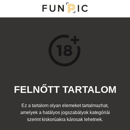
MENÜ
KATEGÓRIÁK
TOP 100
KERESÉS
FELNŐTT TARTALOM
149868
0
Kedvenc
Ez a tartalom olyan elemeket tartalmazhat,
Cím:
amelyek a hatályos jogszabályok kategóriái
Human Fistapede
Beküldte:
DreamerX
Kategória:
szerint kiskorúakra károsak lehetnek.
Felnőtt
Címke:
szex
,
kéz
,
leszbi
,
lányok
,
százlábú
,
leszbikus
,