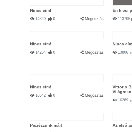
Nincs cím!
Én kicsi 
14820
0
Megosztás
113795
Nincs cím!
Nincs cím
14254
0
Megosztás
13806
Nincs cím!
Vittorio 
Világreko
16542
0
Megosztás
16289
Piszézzünk már!
Az első a