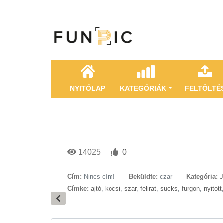
NYITÓLAP
KATEGÓRIÁK
FELTÖLTÉ
14025
0
Cím:
Nincs cím!
Beküldte:
czar
Kategória:
Címke:
ajtó
,
kocsi
,
szar
,
felirat
,
sucks
,
furgon
,
nyitott