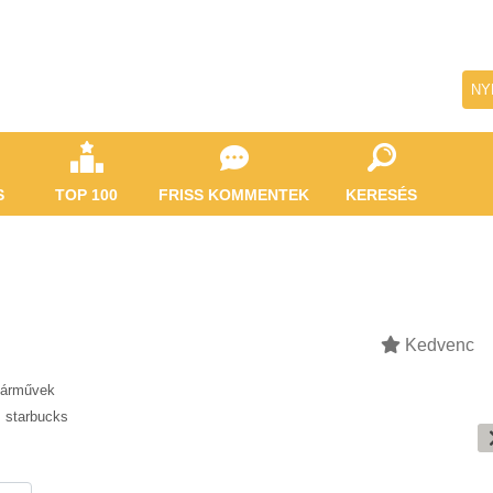
NY
S
TOP 100
FRISS KOMMENTEK
KERESÉS
Kedvenc
Járművek
,
starbucks