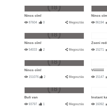
Nincs cím!
Nincs cím
87604
0
Megosztás
86194
Nincs cím!
Zseni red
54033
2
Megosztás
15271
Nincs cím!
Vííííííííííí
151076
2
Megosztás
15147
Buli van
Instant k
93797
1
Megosztás
16092