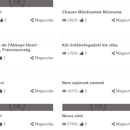
!
Chazen Művészetek Múzeuma
0
Megosztás
24626
0
Megosz
 de l'Abbaye Hotel -
Két örökbefogadott kis róka
, Franciaország
17694
0
Megosz
1
Megosztás
ás!
Nem sejtenek semmit
0
Megosztás
16370
0
Megosz
!
Nincs cím!
0
Megosztás
87844
0
Megosz