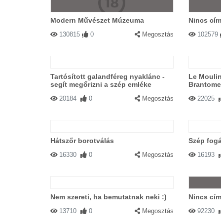
Modern Művészet Múzeuma
Nincs cím
130815
0
Megosztás
102579
Tartósított galandféreg nyaklánc -
Le Moulin
segít megőrizni a szép emléke
Brantome
20184
0
Megosztás
22025
Hátszőr borotválás
Szép fog
16330
0
Megosztás
16193
Nem szereti, ha bemutatnak neki :)
Nincs cím
13710
0
Megosztás
92230