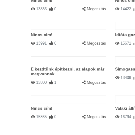
Nincs cím!
Nincs cím
13836
0
Megosztás
14422
Nincs cím!
Idióta ga
13991
0
Megosztás
15671
Elkezdtünk építkezni, az alapok már
Simogass
megvannak
13409
13800
1
Megosztás
Nincs cím!
Valaki ál
15365
0
Megosztás
16794