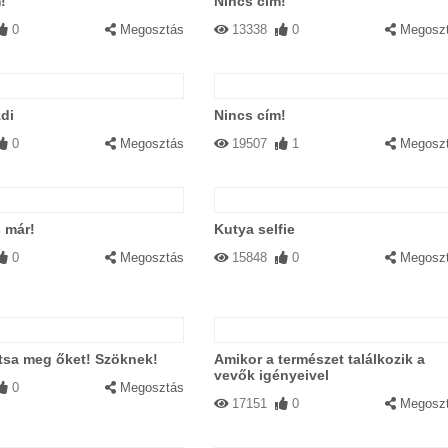
!
Nincs cím!
0
Megosztás
13338
0
Megosz
zdi
Nincs cím!
0
Megosztás
19507
1
Megosz
 már!
Kutya selfie
0
Megosztás
15848
0
Megosz
lítsa meg őket! Szöknek!
Amikor a természet találkozik a
vevők igényeivel
0
Megosztás
17151
0
Megosz