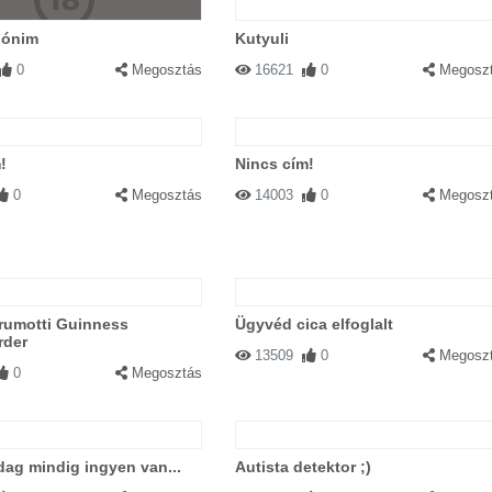
pónim
Kutyuli
0
Megosztás
16621
0
Megosz
!
Nincs cím!
0
Megosztás
14003
0
Megosz
Brumotti Guinness
Ügyvéd cica elfoglalt
rder
13509
0
Megosz
0
Megosztás
dag mindig ingyen van...
Autista detektor ;)