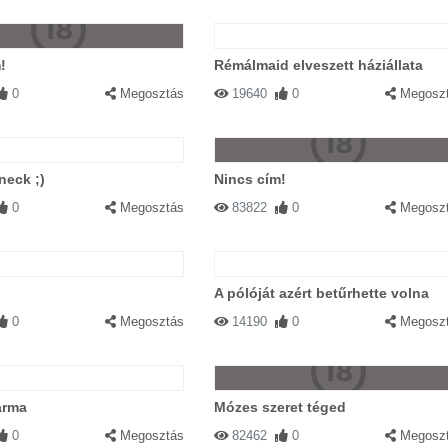
!
Rémálmaid elveszett háziállata
0
Megosztás
19640
0
Megosz
neck ;)
Nincs cím!
0
Megosztás
83822
0
Megosz
A pólóját azért betűrhette volna
0
Megosztás
14190
0
Megosz
arma
Mózes szeret téged
0
Megosztás
82462
0
Megosz