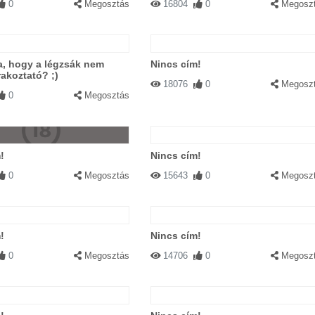
0
Megosztás
16804
0
Megosz
a, hogy a légzsák nem
Nincs cím!
rakoztató? ;)
18076
0
Megosz
0
Megosztás
!
Nincs cím!
0
Megosztás
15643
0
Megosz
!
Nincs cím!
0
Megosztás
14706
0
Megosz