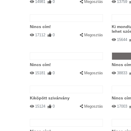
14981
0
Megosztás
13759
Nincs cím!
Ki mondt
lehet szó
17112
0
Megosztás
15644
Nincs cím!
Nincs cím
15181
0
Megosztás
38833
Kiköpött szivárvány
Nincs cím
15124
0
Megosztás
17003