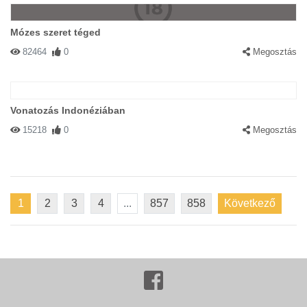
Mózes szeret téged
82464
0
Megosztás
Vonatozás Indonéziában
15218
0
Megosztás
1
2
3
4
...
857
858
Következő