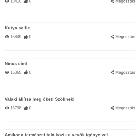
13410
0
Megosztás
Kutya selfie
15849
0
Megosztás
Nincs cím!
15365
0
Megosztás
Valaki állítsa meg őket! Szöknek!
16798
0
Megosztás
Amikor a természet találkozik a vevők igényeivel