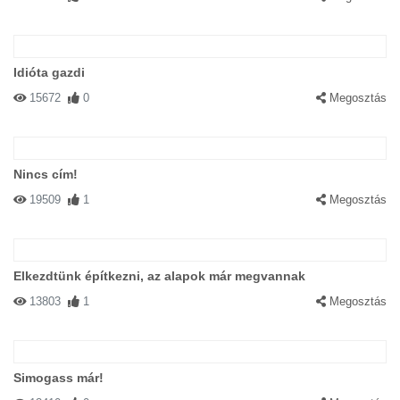
Idióta gazdi
15672
0
Megosztás
Nincs cím!
19509
1
Megosztás
Elkezdtünk építkezni, az alapok már megvannak
13803
1
Megosztás
Simogass már!