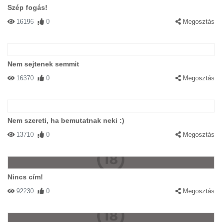
Szép fogás!
16196
0
Megosztás
Nem sejtenek semmit
16370
0
Megosztás
Nem szereti, ha bemutatnak neki :)
13710
0
Megosztás
Nincs cím!
92230
0
Megosztás