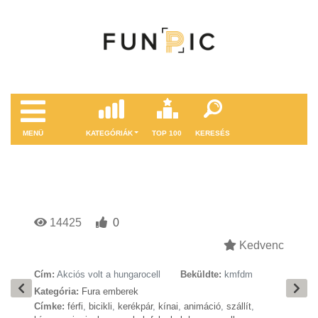
MENÜ
KATEGÓRIÁK
TOP 100
KERESÉS
14425
0
Kedvenc
Cím:
Akciós volt a hungarocell
Beküldte:
kmfdm
Kategória:
Fura emberek
Címke:
férfi
,
bicikli
,
kerékpár
,
kínai
,
animáció
,
szállít
,