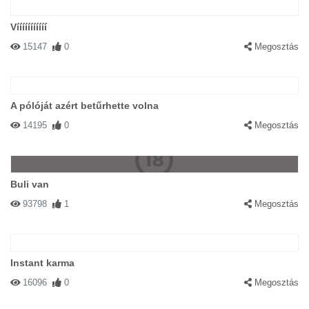
Vííííííííííí
15147
0
Megosztás
A pólóját azért betűrhette volna
14195
0
Megosztás
Buli van
93798
1
Megosztás
Instant karma
16096
0
Megosztás