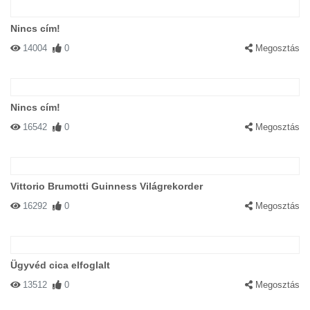
Nincs cím!
14004
0
Megosztás
Nincs cím!
16542
0
Megosztás
Vittorio Brumotti Guinness Világrekorder
16292
0
Megosztás
Ügyvéd cica elfoglalt
13512
0
Megosztás