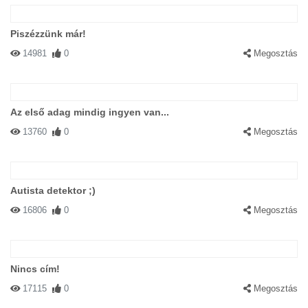
Piszézzünk már!
14981
0
Megosztás
Az első adag mindig ingyen van...
13760
0
Megosztás
Autista detektor ;)
16806
0
Megosztás
Nincs cím!
17115
0
Megosztás