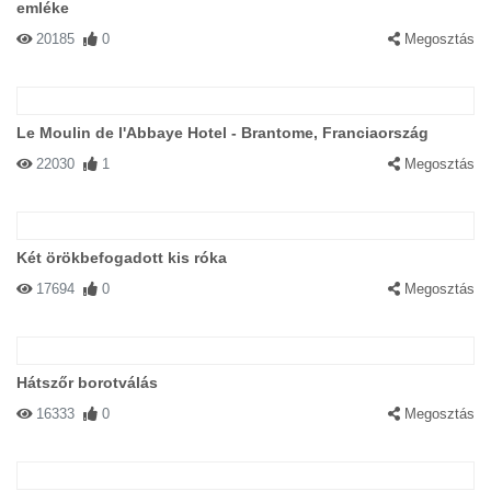
emléke
20185
0
Megosztás
Le Moulin de l'Abbaye Hotel - Brantome, Franciaország
22030
1
Megosztás
Két örökbefogadott kis róka
17694
0
Megosztás
Hátszőr borotválás
16333
0
Megosztás