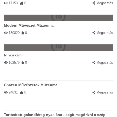
17153
0
Megosztás
Modern Művészet Múzeuma
130820
0
Megosztás
Nincs cím!
102579
0
Megosztás
Chazen Művészetek Múzeuma
24631
0
Megosztás
Tartósított galandféreg nyaklánc - segít megőrizni a szép