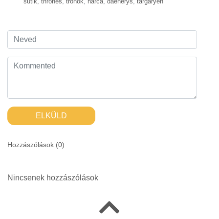
sütik
,
thrones
,
trónok
,
harca
,
daenerys
,
targaryen
ELKÜLD
Hozzászólások (
0
)
Nincsenek hozzászólások