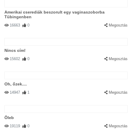
Amerikai cserediák beszorult egy vaginaszoborba
Tübingenben
16663
0
Megosztás
Nincs cím!
15602
0
Megosztás
Oh, őzek....
14947
1
Megosztás
Öleb
19119
0
Megosztás