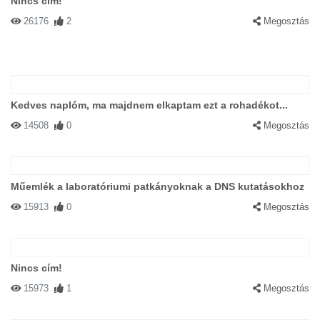
Nincs cím!
26176
2
Megosztás
Kedves naplóm, ma majdnem elkaptam ezt a rohadékot...
14508
0
Megosztás
Műemlék a laboratóriumi patkányoknak a DNS kutatásokhoz
15913
0
Megosztás
Nincs cím!
15973
1
Megosztás