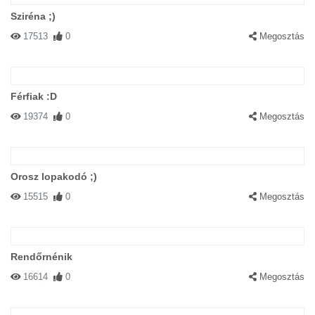
Sziréna ;)
17513
0
Megosztás
Férfiak :D
19374
0
Megosztás
Orosz lopakodó ;)
15515
0
Megosztás
Rendőrnénik
16614
0
Megosztás