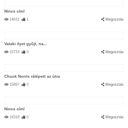
Nincs cím!
14631
1
Megosztás
Valaki ilyet gyűjt, na...
15733
0
Megosztás
Chuck Norris rálépett az útra
15897
0
Megosztás
Nincs cím!
18318
0
Megosztás