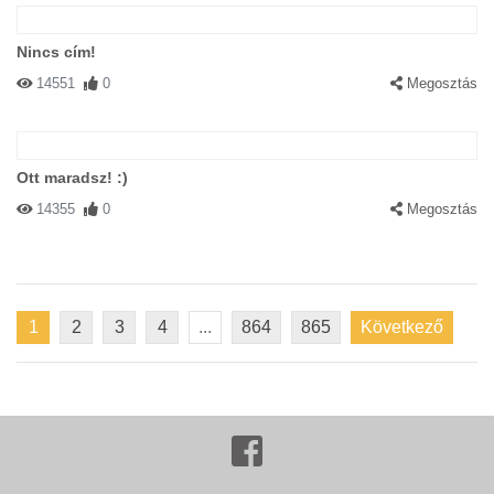
Nincs cím!
14551
0
Megosztás
Ott maradsz! :)
14355
0
Megosztás
1
2
3
4
...
864
865
Következő