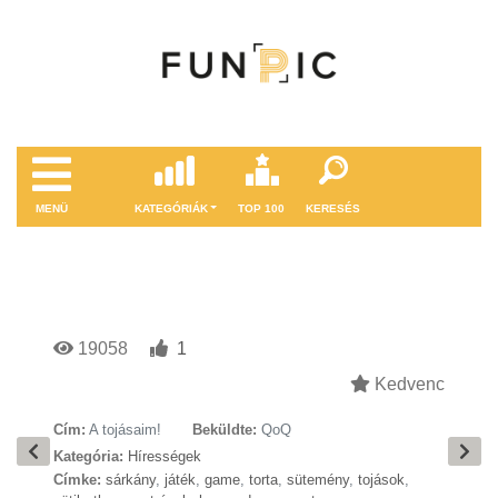
MENÜ
KATEGÓRIÁK
TOP 100
KERESÉS
19058
1
Kedvenc
Cím:
A tojásaim!
Beküldte:
QoQ
Kategória:
Hírességek
Címke:
sárkány
,
játék
,
game
,
torta
,
sütemény
,
tojások
,