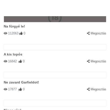
Na fürgyé le!
112063
0
Megosztás
A kis lopós
16842
0
Megosztás
Ne zavard Garfieldot!
17877
0
Megosztás