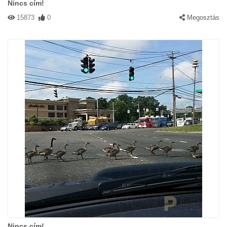
Nincs cím!
15873
0
Megosztás
Nincs cím!