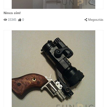
Nincs cím!
15345
0
Megosztás