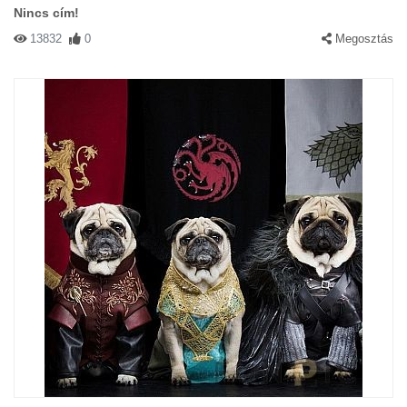
Nincs cím!
13832
0
Megosztás