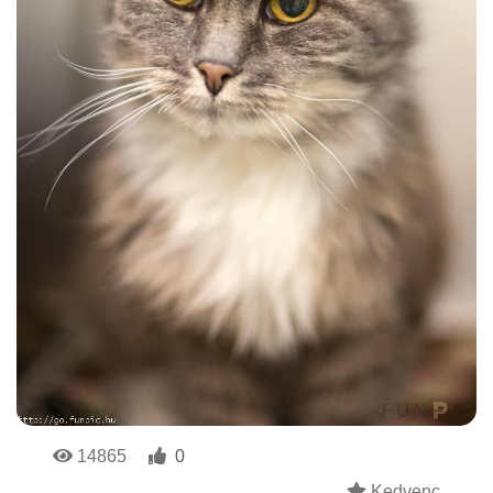
14865
0
Kedvenc