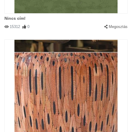
Nincs cím!
15312
0
Megosztás