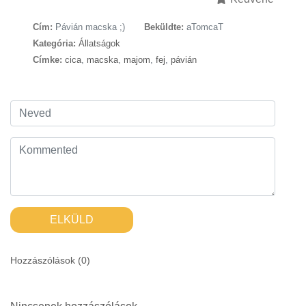
Cím:
Pávián macska ;)
Beküldte:
aTomcaT
Kategória:
Állatságok
Címke:
cica
,
macska
,
majom
,
fej
,
pávián
ELKÜLD
Hozzászólások (
0
)