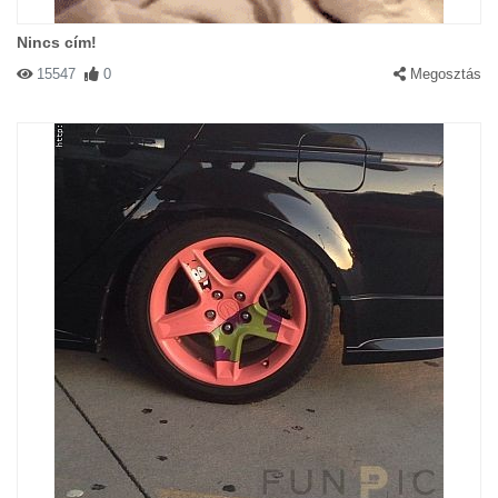
Nincs cím!
15547
0
Megosztás