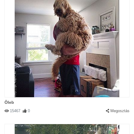
Öleb
15467
0
Megosztás