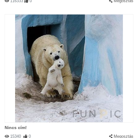
116333
0
Megosztás
Nincs cím!
15340
0
Megosztás