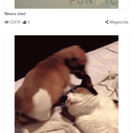
Nincs cím!
15878
0
Megosztás