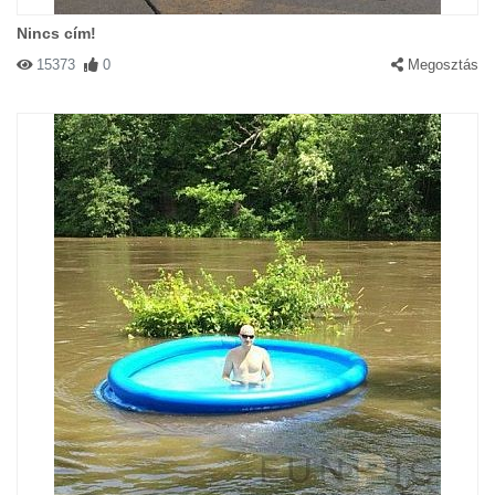
Nincs cím!
15373
0
Megosztás