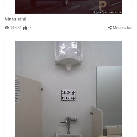
Nincs cím!
14692
0
Megosztás