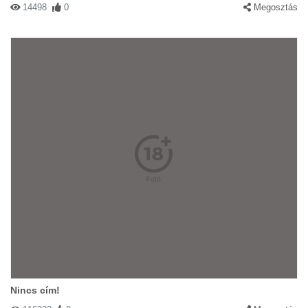
14498
0
Megosztás
Nincs cím!