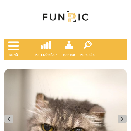
MENÜ
KATEGÓRIÁK
TOP 100
KERESÉS