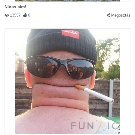
Nincs cím!
13557
0
Megosztás