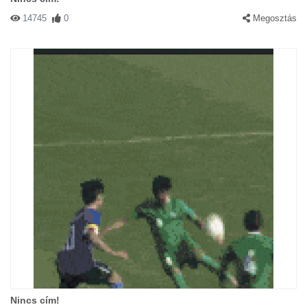
14745
0
Megosztás
Nincs cím!