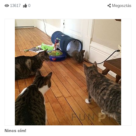
13617
0
Megosztás
Nincs cím!