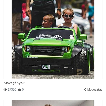
Kisvagányok
17320
0
Megosztás