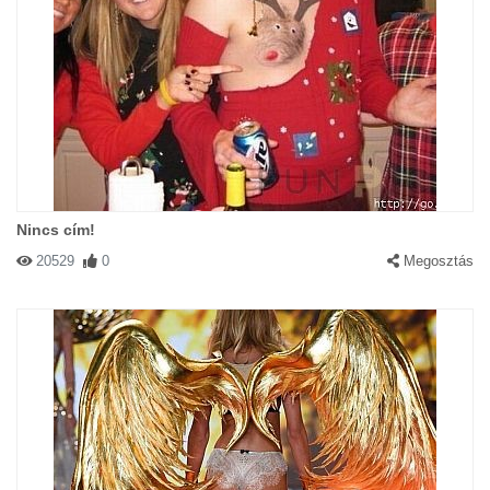
Nincs cím!
20529
0
Megosztás