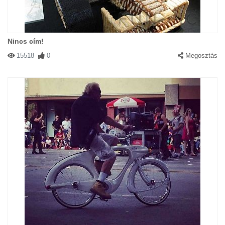
Nincs cím!
15518
0
Megosztás