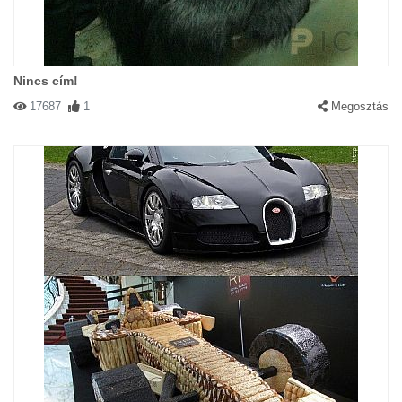
Nincs cím!
17687
1
Megosztás