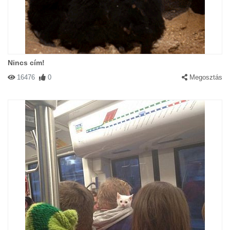
Nincs cím!
16476
0
Megosztás