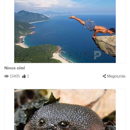
Nincs cím!
15405
1
Megosztás