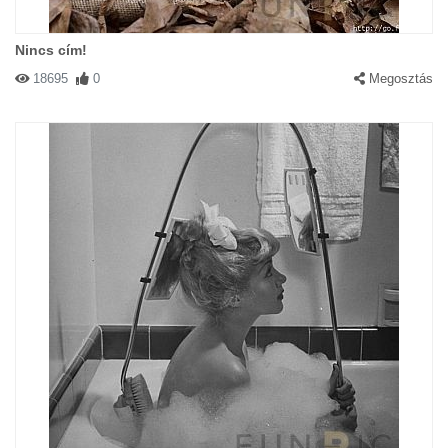
Nincs cím!
18695
0
Megosztás