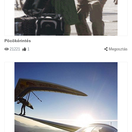
Pöcökérintés
21221
1
Megosztás