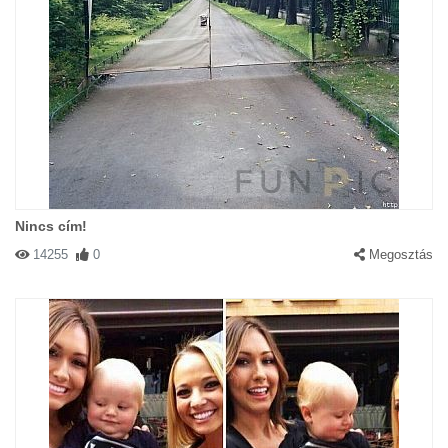
Nincs cím!
14255
0
Megosztás