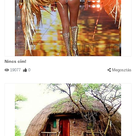
Nincs cím!
19077
0
Megosztás