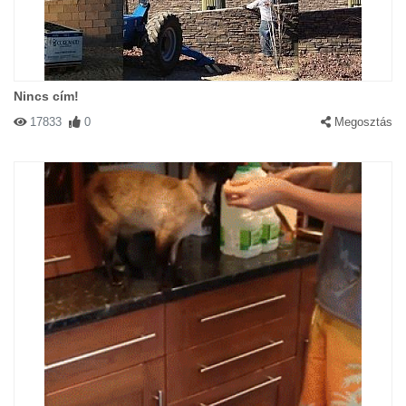
Nincs cím!
17833
0
Megosztás