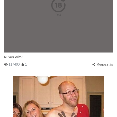
Nincs cím!
117400
1
Megosztás