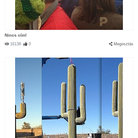
Nincs cím!
16138
0
Megosztás