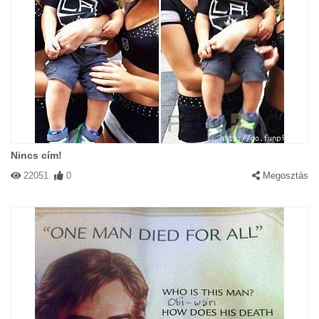
Nincs cím!
22051
0
Megosztás