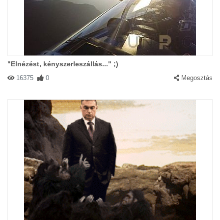
"Elnézést, kényszerleszállás..." ;)
16375
0
Megosztás