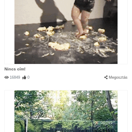
Nincs cím!
16849
0
Megosztás