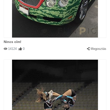
Nincs cím!
14124
0
Megosztás