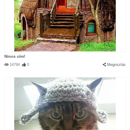
Nincs cím!
14794
0
Megosztás