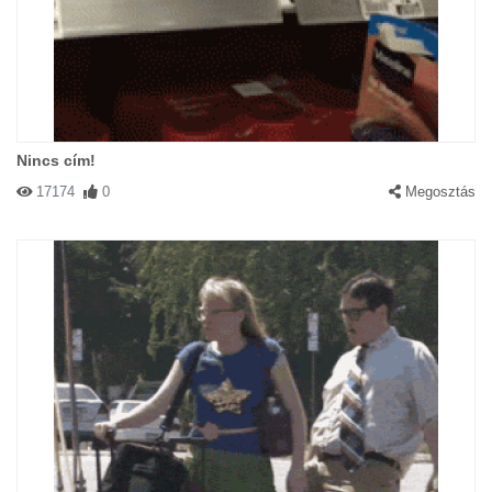
Nincs cím!
17174
0
Megosztás