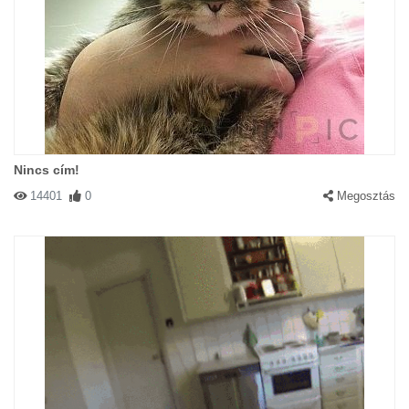
Nincs cím!
14401
0
Megosztás