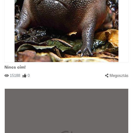
Nincs cím!
15188
0
Megosztás