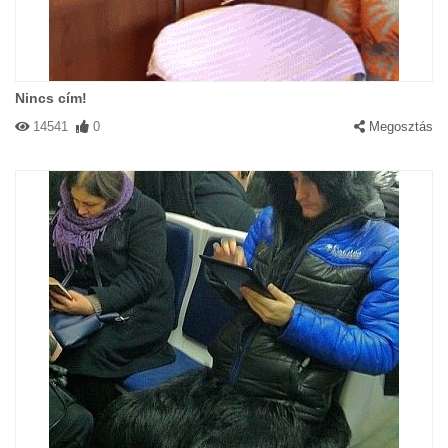
Nincs cím!
14541
0
Megosztás