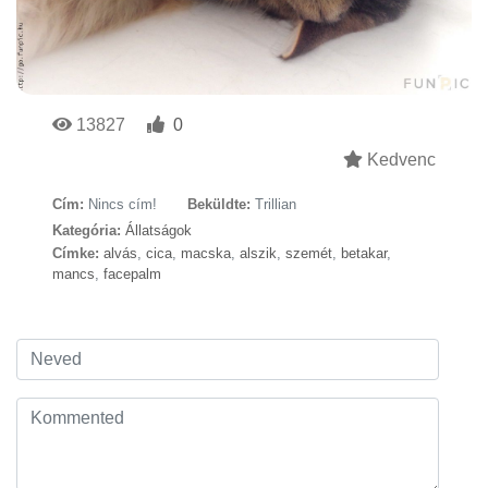
13827
0
Kedvenc
Cím:
Nincs cím!
Beküldte:
Trillian
Kategória:
Állatságok
Címke:
alvás
,
cica
,
macska
,
alszik
,
szemét
,
betakar
,
mancs
,
facepalm