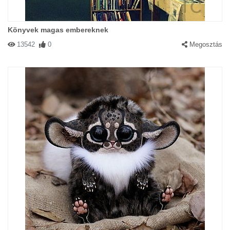
Könyvek magas embereknek
13542
0
Megosztás