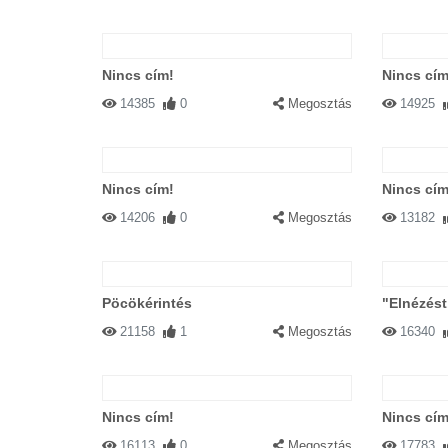
Nincs cím!
Nincs cím
14385
0
Megosztás
14925
Nincs cím!
Nincs cím
14206
0
Megosztás
13182
Pöcökérintés
"Elnézést,
21158
1
Megosztás
16340
Nincs cím!
Nincs cím
16113
0
Megosztás
17783