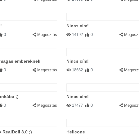
!
Nincs cím!
0
Megosztás
14192
0
Megosz
magas embereknek
Nincs cím!
0
Megosztás
18662
0
Megosz
unkába ;)
Nincs cím!
0
Megosztás
17477
0
Megosz
 RealDoll 3.0 ;)
Helicone