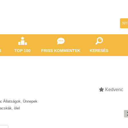
NY
S
TOP 100
FRISS KOMMENTEK
KERESÉS
Kedvenc
a:
Állatságok
,
Ünnepek
acskák
,
ölel