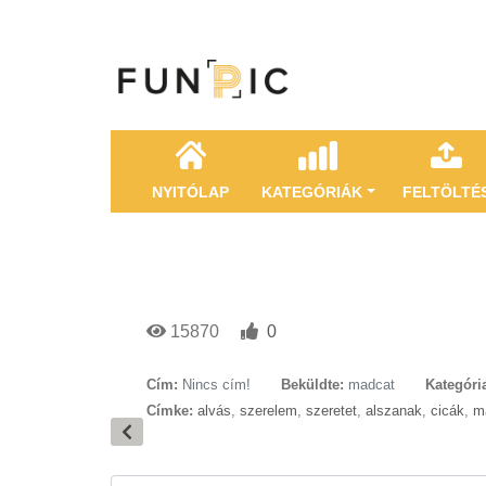
NYITÓLAP
KATEGÓRIÁK
FELTÖLTÉ
15870
0
Cím:
Nincs cím!
Beküldte:
madcat
Kategóri
Címke:
alvás
,
szerelem
,
szeretet
,
alszanak
,
cicák
,
m