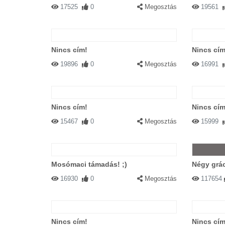
17525
0
Megosztás
19561
Nincs cím!
Nincs cím
19896
0
Megosztás
16991
Nincs cím!
Nincs cím
15467
0
Megosztás
15999
Mosómaci támadás! ;)
Négy grác
16930
0
Megosztás
117654
Nincs cím!
Nincs cím