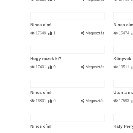
Nincs cím!
Nincs cím
17649
1
Megosztás
15474
Hogy nézek ki?
Könyvek 
17401
0
Megosztás
13511
Nincs cím!
Úton a m
16801
0
Megosztás
17593
Nincs cím!
Katy Perry