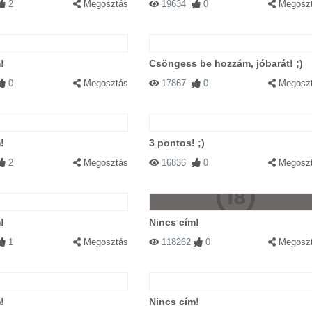
2
Megosztás
19634
0
Megosz
!
Csöngess be hozzám, jóbarát! ;)
0
Megosztás
17867
0
Megosz
!
3 pontos! ;)
2
Megosztás
16836
0
Megosz
!
Nincs cím!
1
Megosztás
118262
0
Megosz
!
Nincs cím!