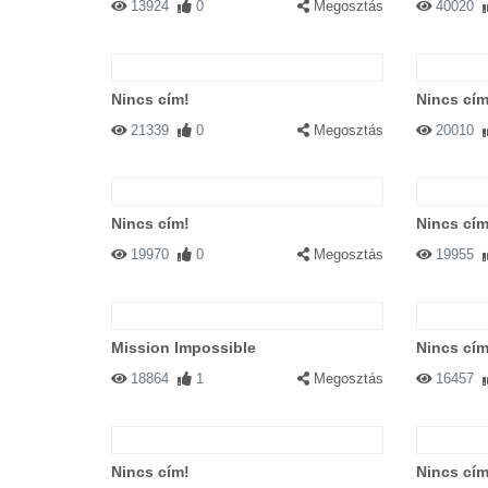
13924
0
Megosztás
40020
Nincs cím!
Nincs cím
21339
0
Megosztás
20010
Nincs cím!
Nincs cím
19970
0
Megosztás
19955
Mission Impossible
Nincs cím
18864
1
Megosztás
16457
Nincs cím!
Nincs cím