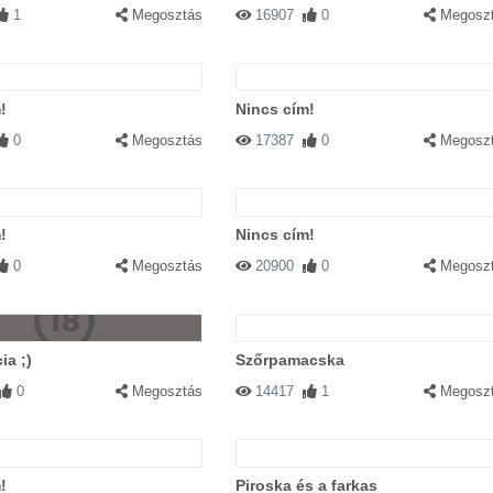
1
Megosztás
16907
0
Megosz
!
Nincs cím!
0
Megosztás
17387
0
Megosz
!
Nincs cím!
0
Megosztás
20900
0
Megosz
ia ;)
Szőrpamacska
0
Megosztás
14417
1
Megosz
!
Piroska és a farkas