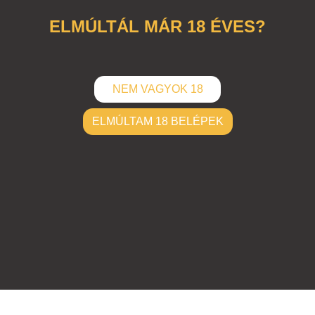
fénykép
,
barátnők
,
facebook
,
kommentek
,
lauren
ELMÚLTÁL MÁR 18 ÉVES?
NEM VAGYOK 18
ELMÚLTAM 18 BELÉPEK
ELKÜLD
Hozzászólások (
0
)
Nincsenek hozzászólások