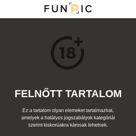
MENÜ
KATEGÓRIÁK
TOP 100
KERESÉS
FELNŐTT TARTALOM
141297
0
Kedvenc
Ez a tartalom olyan elemeket tartalmazhat,
Cím:
amelyek a hatályos jogszabályok kategóriái
Nincs cím!
Beküldte:
kmfdm
Kategória:
szerint kiskorúakra károsak lehetnek.
Fura emberek
,
Kütyük, internet
,
Felnőtt
Címke:
dagadt
,
kövér
,
fotó
,
csaj
,
ronda
,
modell
,
csúnya
,