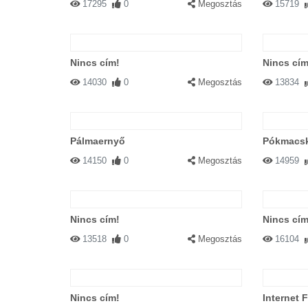
17295
0
Megosztás
15719
Nincs cím!
Nincs cím
14030
0
Megosztás
13834
Pálmaernyő
Pókmacs
14150
0
Megosztás
14959
Nincs cím!
Nincs cím
13518
0
Megosztás
16104
Nincs cím!
Internet F