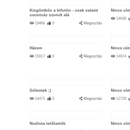
Kisgömböc a kifutón - csak valami
Nincs cím
csontváz szorult alá
14938
19466
0
Megosztás
Hárem
Nincs cím
15917
0
Megosztás
14974
Gólemek ;)
Nincs cím
14473
0
Megosztás
12729
Nudista tetőtartók
Nincs cím