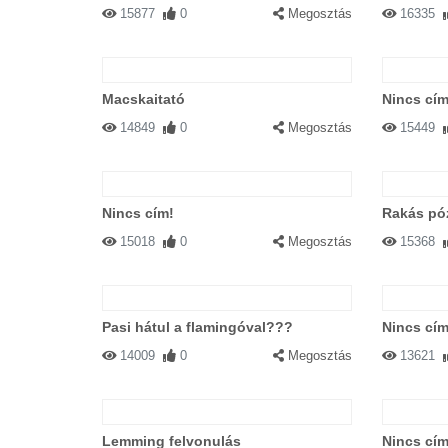
15877
0
Megosztás
16335
Macskaitató
Nincs cím
14849
0
Megosztás
15449
Nincs cím!
Rakás pó
15018
0
Megosztás
15368
Pasi hátul a flamingóval???
Nincs cím
14009
0
Megosztás
13621
Lemming felvonulás
Nincs cím