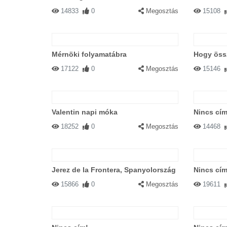
14833
0
Megosztás
15108
Mérnöki folyamatábra
Hogy öss
17122
0
Megosztás
15146
Valentin napi móka
Nincs cím
18252
0
Megosztás
14468
Jerez de la Frontera, Spanyolország
Nincs cím
15866
0
Megosztás
19611