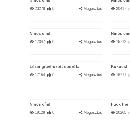
Nincs cím!
Nincs cím
23278
0
Megosztás
20417
Nincs cím!
Nincs cím
17047
0
Megosztás
15712
Lézer gravírozott sodrófa
Kukucs!
17154
0
Megosztás
16711
Nincs cím!
Fuck the 
19129
0
Megosztás
20265