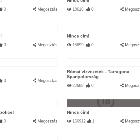
!
Nincs cím!
0
Megosztás
18618
0
Megosz
!
Nincs cím!
0
Megosztás
15699
0
Megosz
Római vízvezeték - Tarragona,
Spanyolország
0
Megosztás
22699
0
Megosz
police!
Nincs cím!
0
Megosztás
166912
1
Megosz