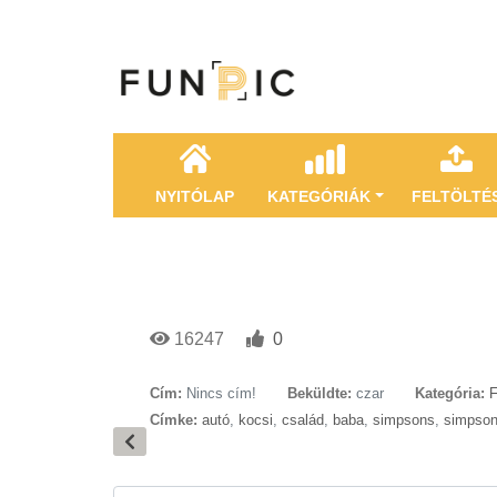
NYITÓLAP
KATEGÓRIÁK
FELTÖLTÉ
16247
0
Cím:
Nincs cím!
Beküldte:
czar
Kategória:
F
Címke:
autó
,
kocsi
,
család
,
baba
,
simpsons
,
simpso