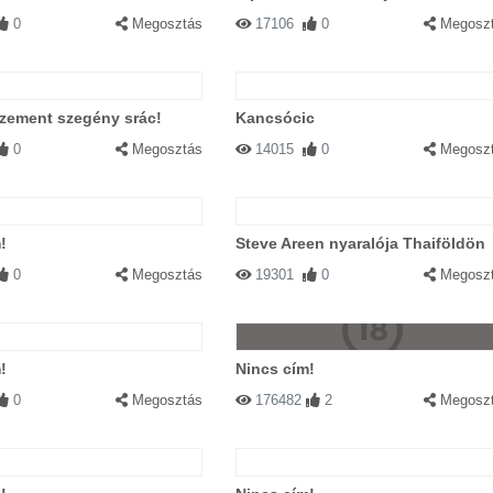
0
Megosztás
17106
0
Megosz
zement szegény srác!
Kancsócic
0
Megosztás
14015
0
Megosz
!
Steve Areen nyaralója Thaiföldön
0
Megosztás
19301
0
Megosz
!
Nincs cím!
0
Megosztás
176482
2
Megosz