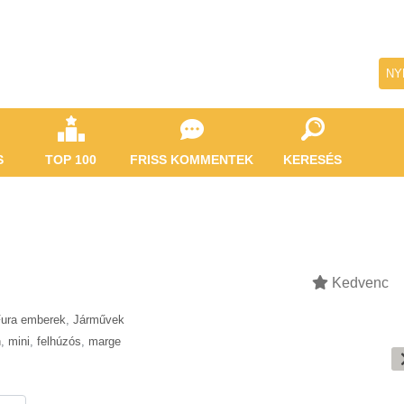
NY
S
TOP 100
FRISS KOMMENTEK
KERESÉS
Kedvenc
ura emberek
,
Járművek
n
,
mini
,
felhúzós
,
marge