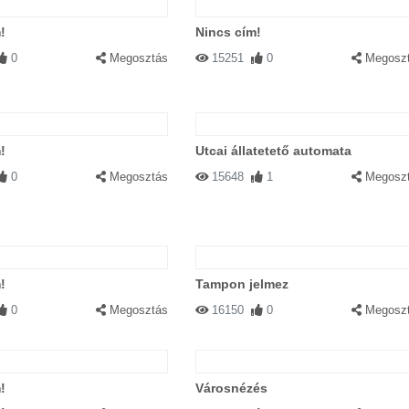
!
Nincs cím!
0
Megosztás
15251
0
Megosz
!
Utcai állatetető automata
0
Megosztás
15648
1
Megosz
!
Tampon jelmez
0
Megosztás
16150
0
Megosz
!
Városnézés