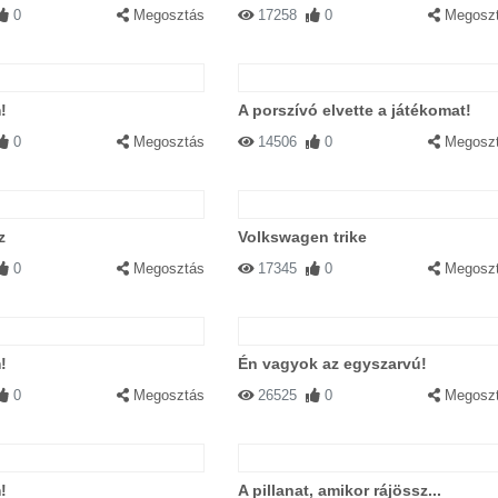
0
Megosztás
17258
0
Megosz
!
A porszívó elvette a játékomat!
0
Megosztás
14506
0
Megosz
z
Volkswagen trike
0
Megosztás
17345
0
Megosz
!
Én vagyok az egyszarvú!
0
Megosztás
26525
0
Megosz
!
A pillanat, amikor rájössz...