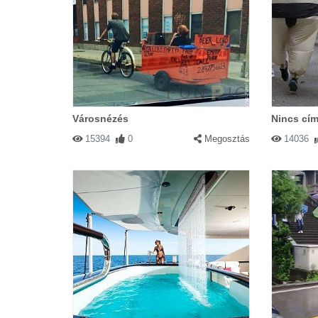
Városnézés
Nincs cím
15394
0
Megosztás
14036