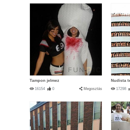
Tampon jelmez
Nudista t
16154
0
Megosztás
17298