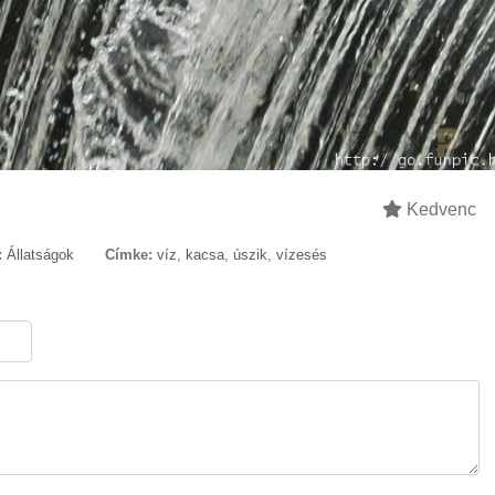
Kedvenc
:
Állatságok
Címke:
víz
,
kacsa
,
úszik
,
vízesés