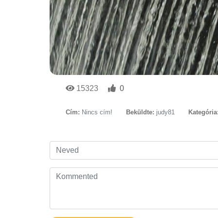
15323
0
Cím:
Nincs cím!
Beküldte:
judy81
Kategória