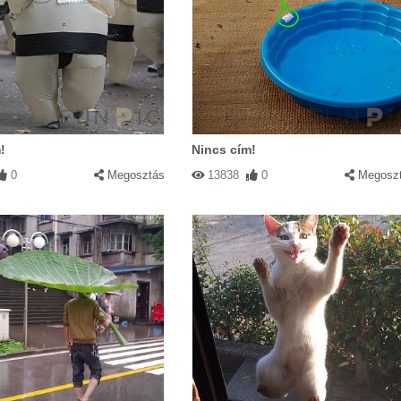
!
Nincs cím!
0
Megosztás
13838
0
Megosz