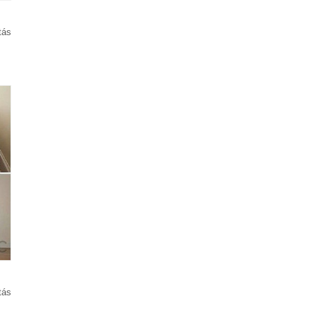
tás
tás