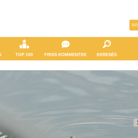
NY
S
TOP 100
FRISS KOMMENTEK
KERESÉS