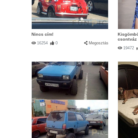
Nincs cím!
Kisgömböc
csontváz 
16254
0
Megosztás
19472