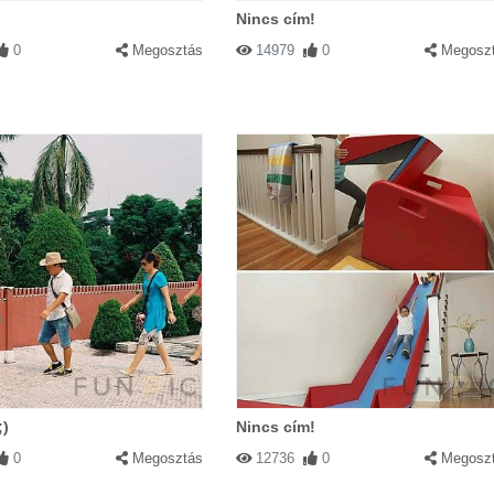
Nincs cím!
0
Megosztás
14979
0
Megosz
;)
Nincs cím!
0
Megosztás
12736
0
Megosz