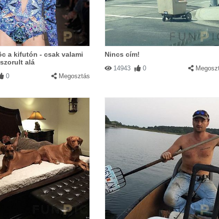
 a kifutón - csak valami
Nincs cím!
szorult alá
14943
0
Megosz
0
Megosztás