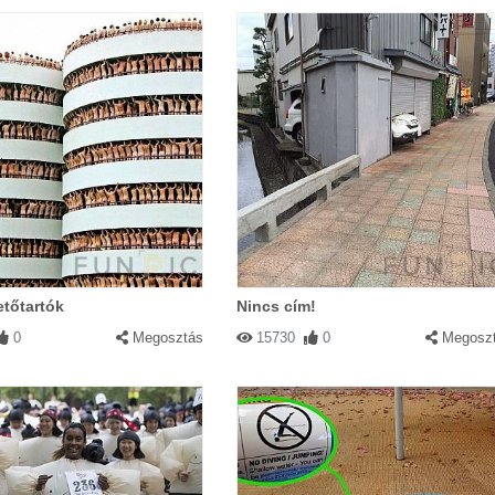
etőtartók
Nincs cím!
0
Megosztás
15730
0
Megosz