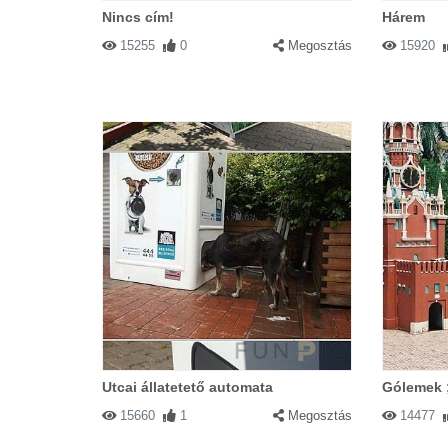
Nincs cím!
Hárem
15255
0
Megosztás
15920
Utcai állatetető automata
Gólemek 
15660
1
Megosztás
14477