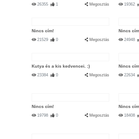
26355
1
Megosztás
19362
Nincs cím!
Nincs cím
21529
0
Megosztás
24948
Kutya és a kis kedvencei. :)
Nincs cím
23384
0
Megosztás
22634
Nincs cím!
Nincs cím
19798
0
Megosztás
18408