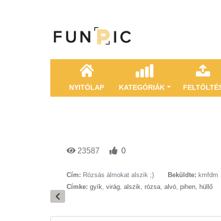
NYITÓLAP
KATEGÓRIÁK
FELTÖLTÉ
23587
0
Cím:
Rózsás álmokat alszik ;)
Beküldte:
kmfdm
Címke:
gyík
,
virág
,
alszik
,
rózsa
,
alvó
,
pihen
,
hüllő