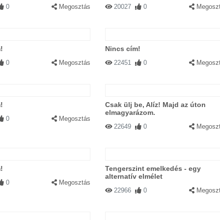
0
Megosztás
20027
0
Megosz
!
Nincs cím!
0
Megosztás
22451
0
Megosz
!
Csak ülj be, Alíz! Majd az úton
elmagyarázom.
0
Megosztás
22649
0
Megosz
!
Tengerszint emelkedés - egy
alternatív elmélet
0
Megosztás
22966
0
Megosz