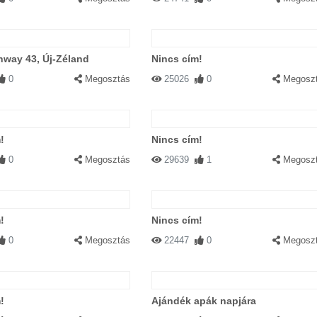
hway 43, Új-Zéland
Nincs cím!
0
Megosztás
25026
0
Megosz
!
Nincs cím!
0
Megosztás
29639
1
Megosz
!
Nincs cím!
0
Megosztás
22447
0
Megosz
!
Ajándék apák napjára