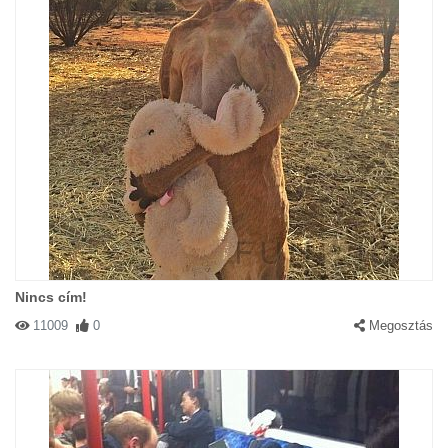
Nincs cím!
11009
0
Megosztás