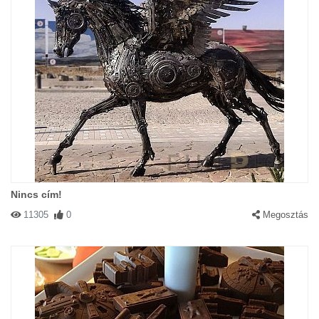
Nincs cím!
11305
0
Megosztás