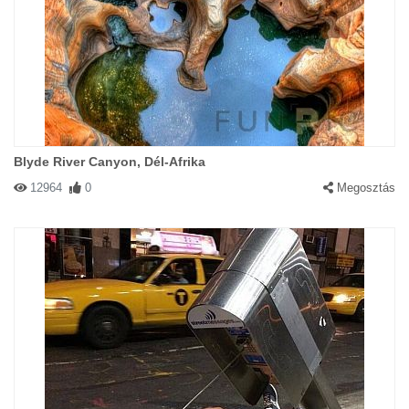
Blyde River Canyon, Dél-Afrika
12964
0
Megosztás