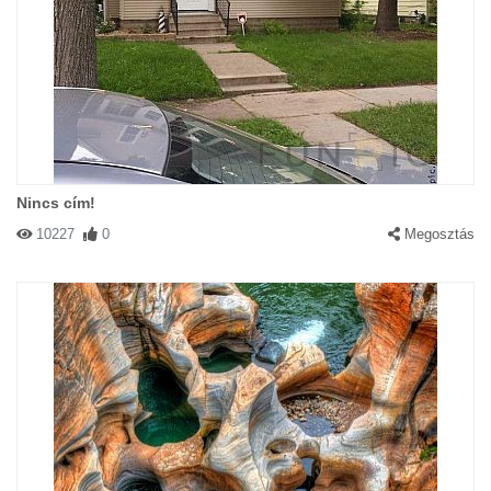
Nincs cím!
10227
0
Megosztás