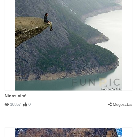
Nincs cím!
10857
0
Megosztás