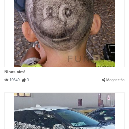
Nincs cím!
10649
0
Megosztás