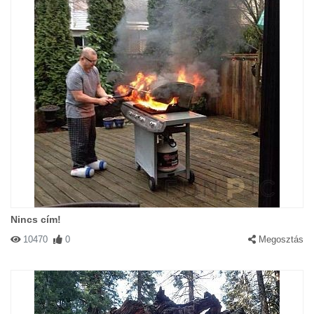
Nincs cím!
10470
0
Megosztás