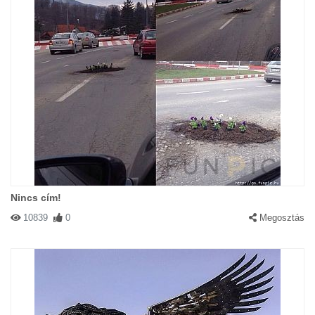
Nincs cím!
10839
0
Megosztás