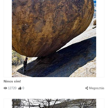
Nincs cím!
12720
0
Megosztás