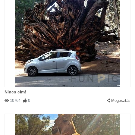
Nincs cím!
10764
0
Megosztás