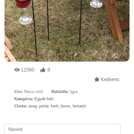
11560
0
Kedvenc
Cím:
Nincs cím!
Beküldte:
Igya
Kategória:
Egyéb fotó
Címke:
üveg
,
pohár
,
kerti
,
boros
,
bortartó