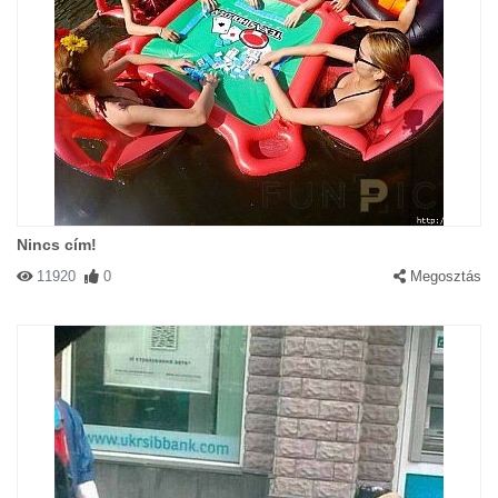
Nincs cím!
11920
0
Megosztás