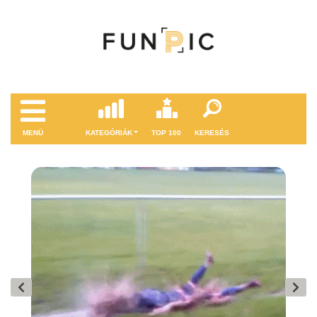
MENÜ
KATEGÓRIÁK
TOP 100
KERESÉS