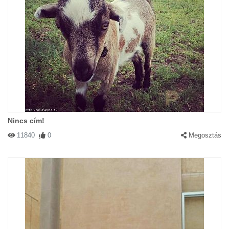
Nincs cím!
11840
0
Megosztás