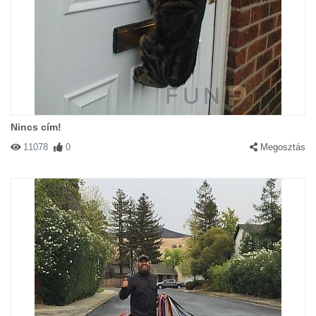
Nincs cím!
11078
0
Megosztás