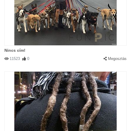
Nincs cím!
11523
0
Megosztás