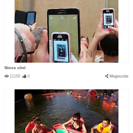
Nincs cím!
11155
0
Megosztás