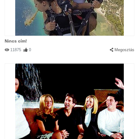
Nincs cím!
11875
0
Megosztás