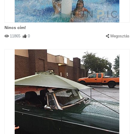
Nincs cím!
11865
0
Megosztás