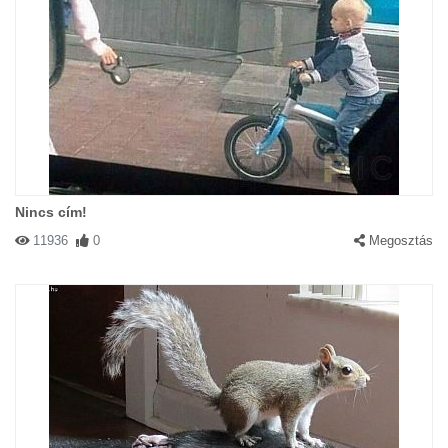
Nincs cím!
11936
0
Megosztás