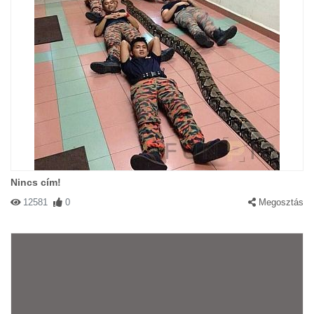
Nincs cím!
12581
0
Megosztás