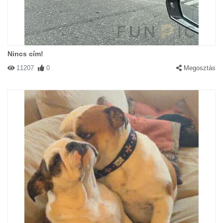
Nincs cím!
11207
0
Megosztás