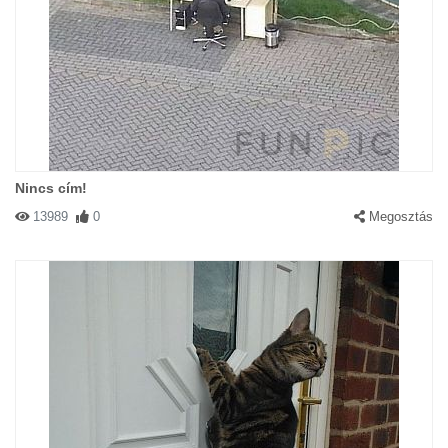
Nincs cím!
13989
0
Megosztás