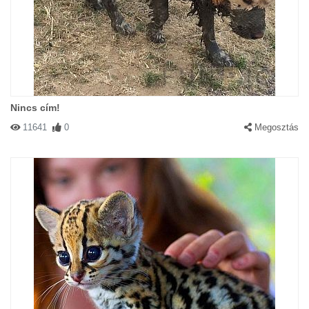
Nincs cím!
11641
0
Megosztás