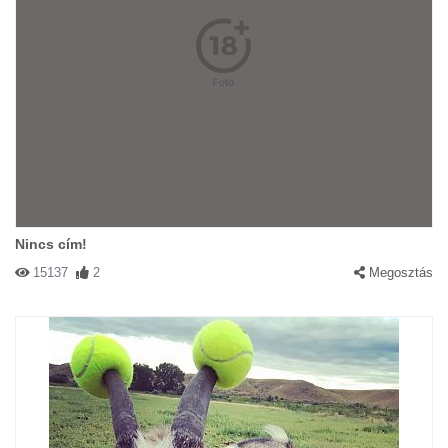
Nincs cím!
15137
2
Megosztás