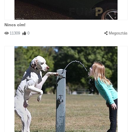
Nincs cím!
11309
0
Megosztás