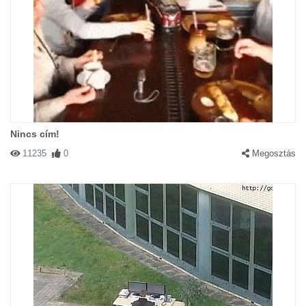
Nincs cím!
11235
0
Megosztás