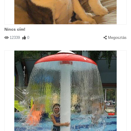
Nincs cím!
12339
0
Megosztás