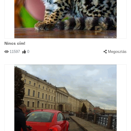
Nincs cím!
11597
0
Megosztás