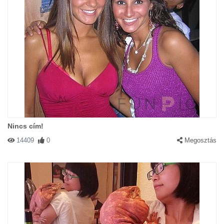
Nincs cím!
14409
0
Megosztás