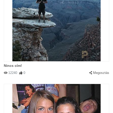
Nincs cím!
12240
0
Megosztás