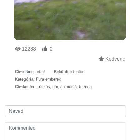
12288
0
Kedvenc
Cím:
Nincs cím!
Beküldte:
funfan
Kategória:
Fura emberek
Címke:
férfi
,
úszás
,
sár
,
animáció
,
fetreng