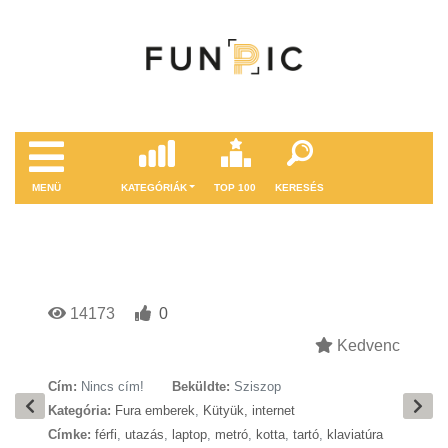
MENÜ
KATEGÓRIÁK
TOP 100
KERESÉS
14173
0
Kedvenc
Cím:
Nincs cím!
Beküldte:
Sziszop
Kategória:
Fura emberek
,
Kütyük, internet
Címke:
férfi
,
utazás
,
laptop
,
metró
,
kotta
,
tartó
,
klaviatúra