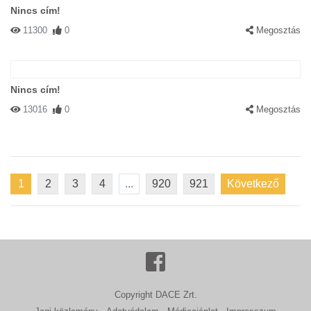
Nincs cím!
11300
0
Megosztás
Nincs cím!
13016
0
Megosztás
1
2
3
4
...
920
921
Következő
Copyright DACE Zrt.