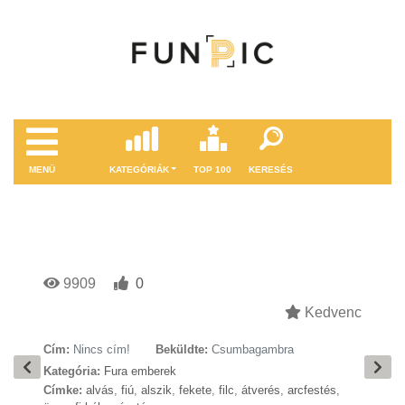
MENÜ
KATEGÓRIÁK
TOP 100
KERESÉS
9909
0
Kedvenc
Cím:
Nincs cím!
Beküldte:
Csumbagambra
Kategória:
Fura emberek
Címke:
alvás
,
fiú
,
alszik
,
fekete
,
filc
,
átverés
,
arcfestés
,