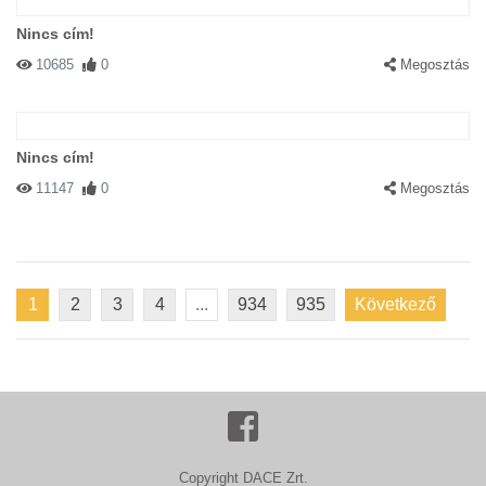
Nincs cím!
10685
0
Megosztás
Nincs cím!
11147
0
Megosztás
1
2
3
4
...
934
935
Következő
Copyright DACE Zrt.