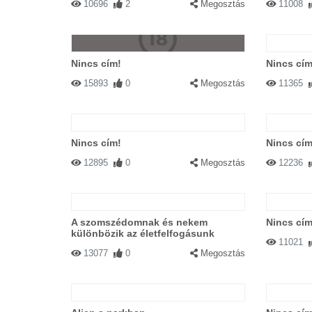
10696
2
Megosztás
11008
Nincs cím!
Nincs cím
15893
0
Megosztás
11365
Nincs cím!
Nincs cím
12895
0
Megosztás
12236
A szomszédomnak és nekem
Nincs cím
különbözik az életfelfogásunk
11021
13077
0
Megosztás