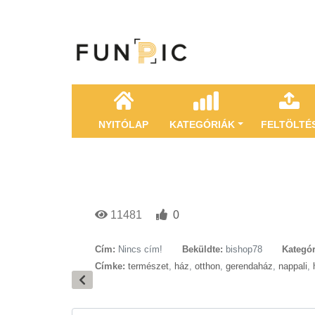
NYITÓLAP
KATEGÓRIÁK
FELTÖLTÉ
11481
0
Cím:
Nincs cím!
Beküldte:
bishop78
Kategór
Címke:
természet
,
ház
,
otthon
,
gerendaház
,
nappali
,