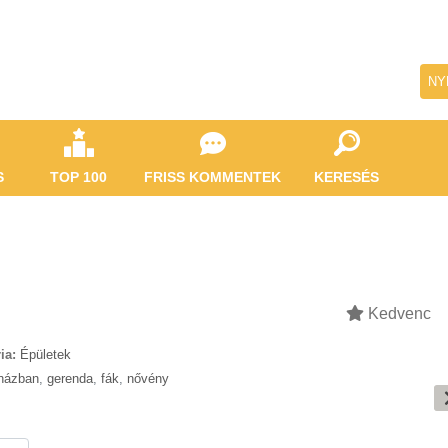
NY
S
TOP 100
FRISS KOMMENTEK
KERESÉS
Kedvenc
ia:
Épületek
házban
,
gerenda
,
fák
,
nővény