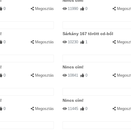
!
Nincs cím!
0
Megosztás
11990
0
Megosz
!
Sárkány 167 törött cd-ből
0
Megosztás
10230
1
Megosz
!
Nincs cím!
0
Megosztás
10841
0
Megosz
!
Nincs cím!
0
Megosztás
11445
0
Megosz