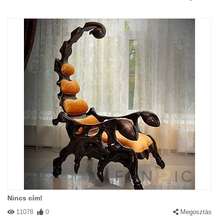
Nincs cím!
11078
0
Megosztás