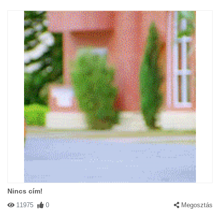
Nincs cím!
11975
0
Megosztás