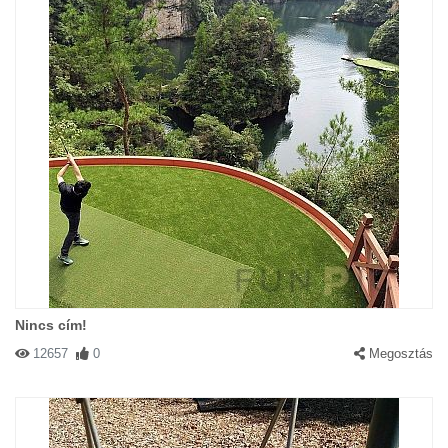
Nincs cím!
12657
0
Megosztás