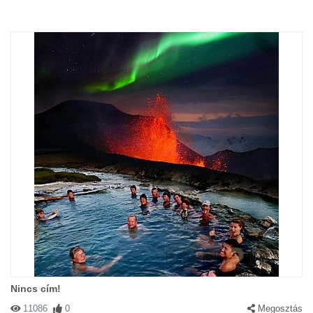
Nincs cím!
11086
0
Megosztás