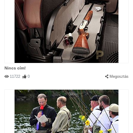
Nincs cím!
11722
0
Megosztás