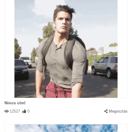
Nincs cím!
12527
0
Megosztás