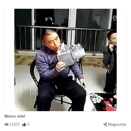
Nincs cím!
11507
0
Megosztás