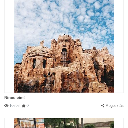
Nincs cím!
10696
0
Megosztás