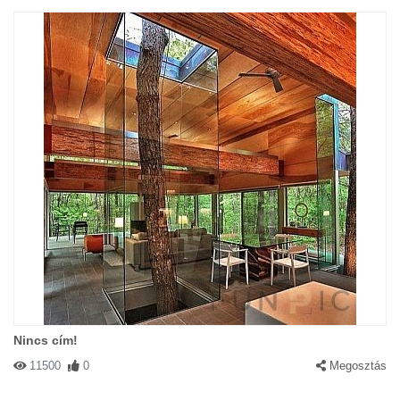
Nincs cím!
11500
0
Megosztás