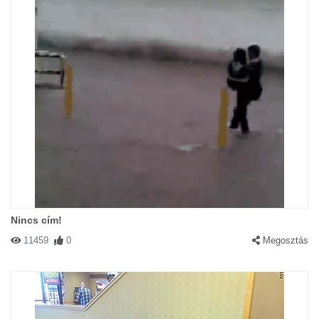
Nincs cím!
11459
0
Megosztás