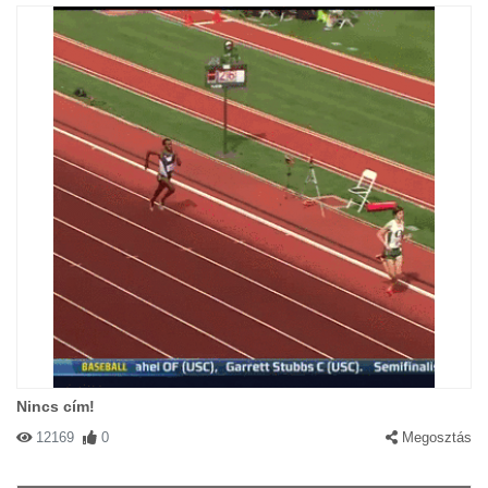
Nincs cím!
12169
0
Megosztás