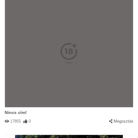
Nincs cím!
17855
0
Megosztás