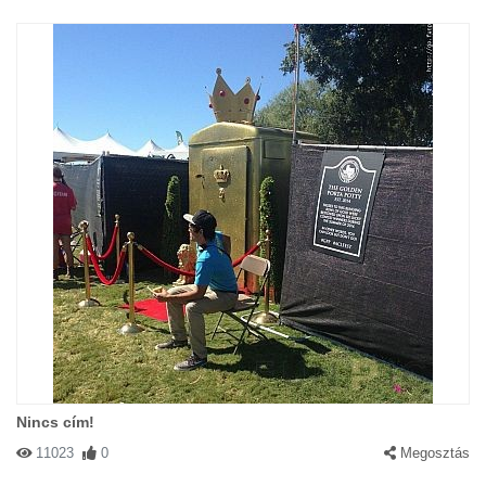
Nincs cím!
11023
0
Megosztás