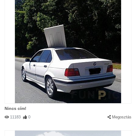
Nincs cím!
11183
0
Megosztás