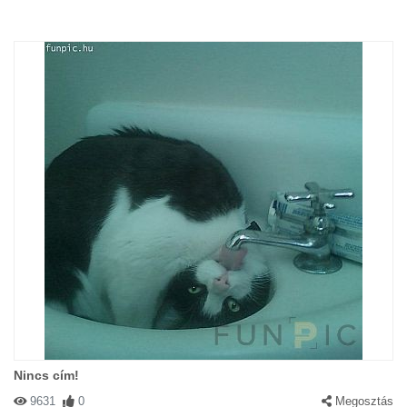
Nincs cím!
9631
0
Megosztás