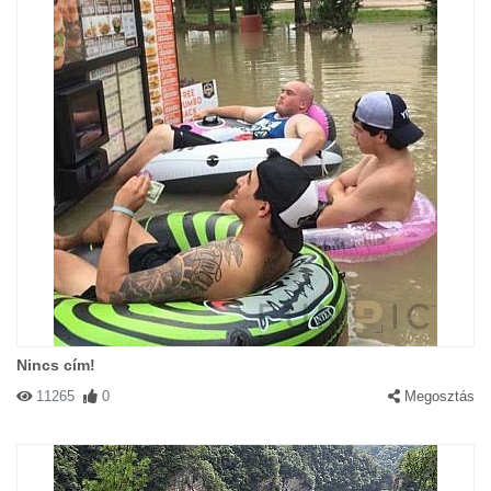
Nincs cím!
11265
0
Megosztás