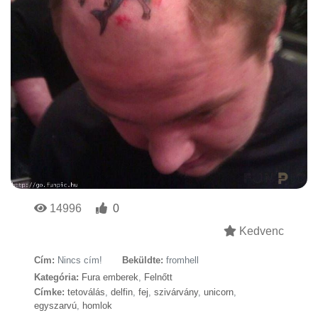
14996
0
Kedvenc
Cím:
Nincs cím!
Beküldte:
fromhell
Kategória:
Fura emberek
,
Felnőtt
Címke:
tetoválás
,
delfin
,
fej
,
szivárvány
,
unicorn
,
egyszarvú
,
homlok