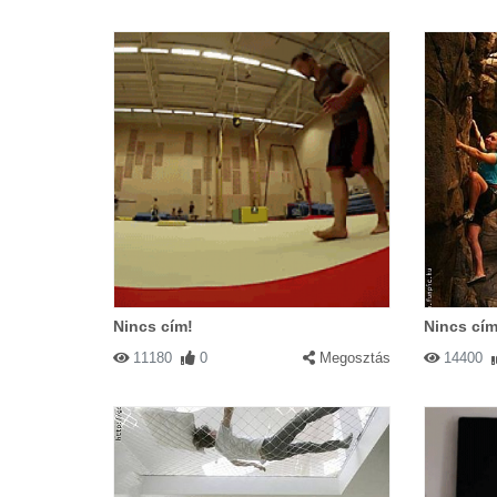
Nincs cím!
Nincs cím
11180
0
Megosztás
14400