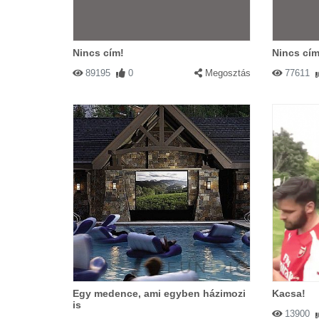
Nincs cím!
Nincs cím
89195
0
Megosztás
77611
Egy medence, ami egyben házimozi
Kacsa!
is
13900