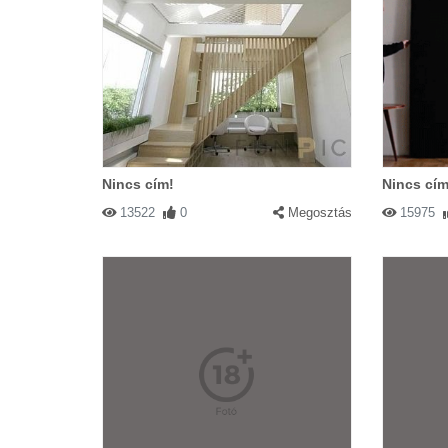
Nincs cím!
Nincs cím
13522
0
Megosztás
15975