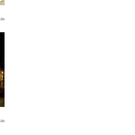
tás
tás