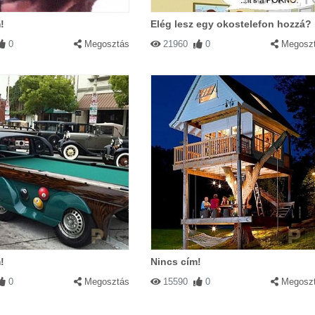
!
Elég lesz egy okostelefon hozzá?
0
Megosztás
21960
0
Megosz
!
Nincs cím!
0
Megosztás
15590
0
Megosz