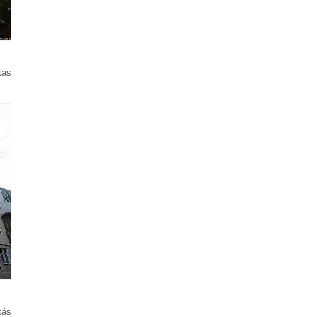
tás
tás