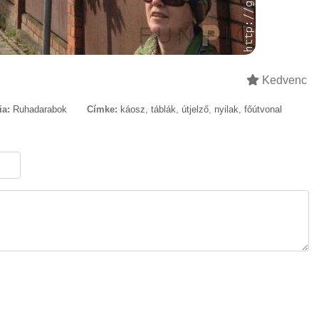
Kedvenc
ia:
Ruhadarabok
Címke:
káosz
,
táblák
,
útjelző
,
nyilak
,
főútvonal