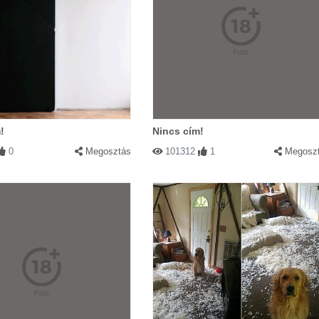
!
Nincs cím!
0
Megosztás
101312
1
Megosz