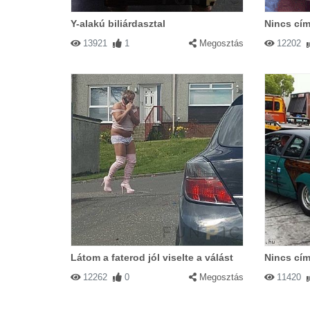
Y-alakú biliárdasztal
Nincs cím
13921
1
Megosztás
12202
Látom a faterod jól viselte a válást
Nincs cím
12262
0
Megosztás
11420