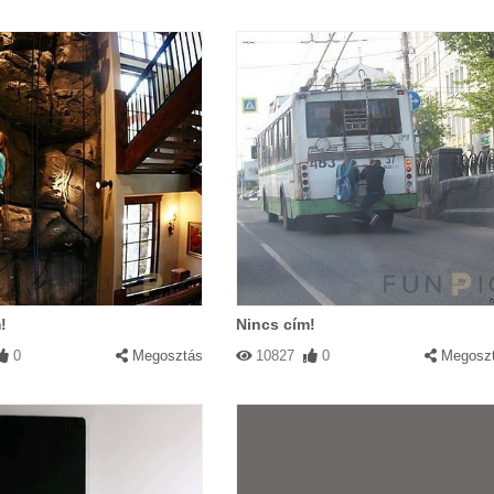
!
Nincs cím!
0
Megosztás
10827
0
Megosz