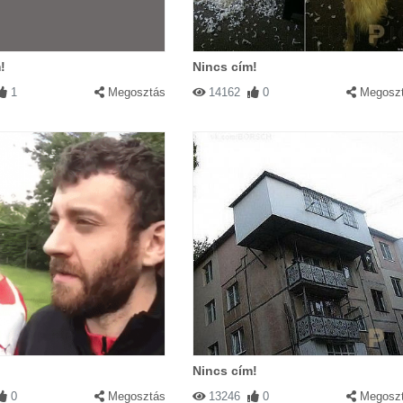
!
Nincs cím!
1
Megosztás
14162
0
Megosz
Nincs cím!
0
Megosztás
13246
0
Megosz