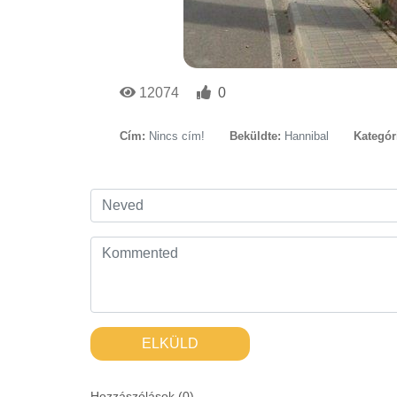
12074
0
Cím:
Nincs cím!
Beküldte:
Hannibal
Kategór
ELKÜLD
Hozzászólások (
0
)