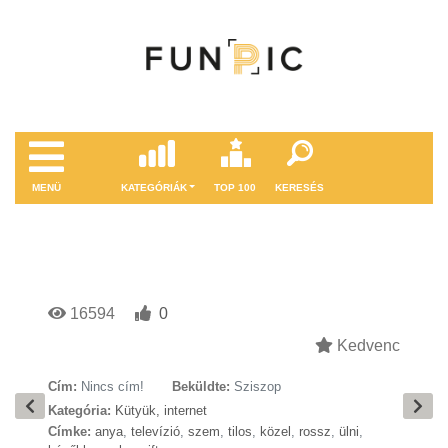
MENÜ
KATEGÓRIÁK
TOP 100
KERESÉS
16594
0
Kedvenc
Cím:
Nincs cím!
Beküldte:
Sziszop
Kategória:
Kütyük, internet
Címke:
anya
,
televízió
,
szem
,
tilos
,
közel
,
rossz
,
ülni
,