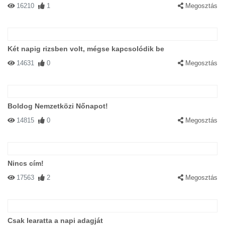
16210
1
Megosztás
Két napig rizsben volt, mégse kapcsolódik be
14631
0
Megosztás
Boldog Nemzetközi Nőnapot!
14815
0
Megosztás
Nincs cím!
17563
2
Megosztás
Csak learatta a napi adagját