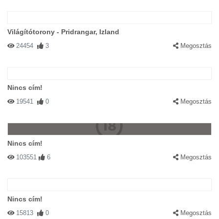
Világítótorony - Pridrangar, Izland
24454
3
Megosztás
Nincs cím!
19541
0
Megosztás
Nincs cím!
103551
6
Megosztás
Nincs cím!
15813
0
Megosztás