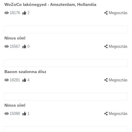
WoZoCo lakónegyed - Amszterdam, Hollandia
18176
2
Megosztás
Nincs cím!
15567
0
Megosztás
Bacon szalonna dísz
18281
4
Megosztás
Nincs cím!
15090
1
Megosztás