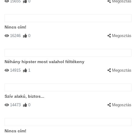
15655
0
Megosztás
Nincs cím!
16246
0
Megosztás
Néhány hipster most valahol féltékeny
14915
1
Megosztás
Szív alakú, biztos...
14473
0
Megosztás
Nincs cím!