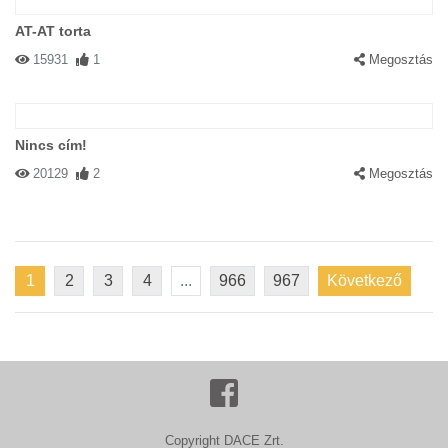
AT-AT torta
15931
1
Megosztás
Nincs cím!
20129
2
Megosztás
1
2
3
4
...
966
967
Következő
Copyright DACE Zrt.