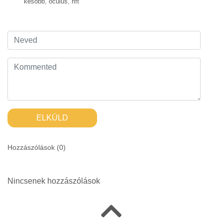
később
,
oculus
,
rift
ELKÜLD
Hozzászólások (
0
)
Nincsenek hozzászólások