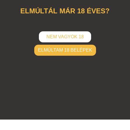
ELMÚLTÁL MÁR 18 ÉVES?
NEM VAGYOK 18
ELMÚLTAM 18 BELÉPEK
ELKÜLD
Hozzászólások (
0
)
Nincsenek hozzászólások