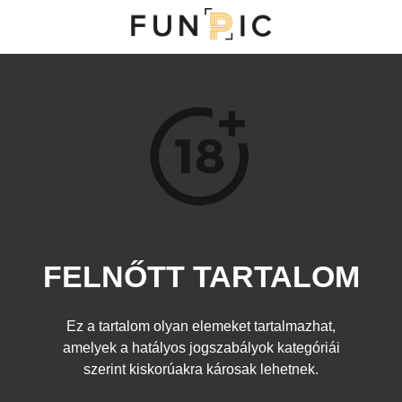
MENÜ
KATEGÓRIÁK
TOP 100
KERESÉS
FELNŐTT TARTALOM
21787
11
Kedvenc
Ez a tartalom olyan elemeket tartalmazhat,
Cím:
amelyek a hatályos jogszabályok kategóriái
Domborzat
Beküldte:
diana
Kategória:
szerint kiskorúakra károsak lehetnek.
Felnőtt
Címke:
lány popsi tengerpart látkép