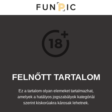
MENÜ
KATEGÓRIÁK
TOP 100
KERESÉS
FELNŐTT TARTALOM
14491
7
Kedvenc
Ez a tartalom olyan elemeket tartalmazhat,
Cím:
amelyek a hatályos jogszabályok kategóriái
Póklány
Beküldte:
diana
Kategória:
szerint kiskorúakra károsak lehetnek.
Hírességek
,
Ruhadarabok
,
Felnőtt
Címke:
lány pókember jelmez