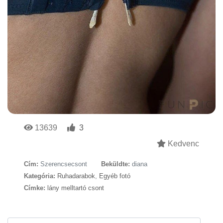
13639
3
Kedvenc
Cím:
Szerencsecsont
Beküldte:
diana
Kategória:
Ruhadarabok
,
Egyéb fotó
Címke:
lány melltartó csont