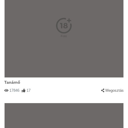
Tanárnő
17846
17
Megosztás