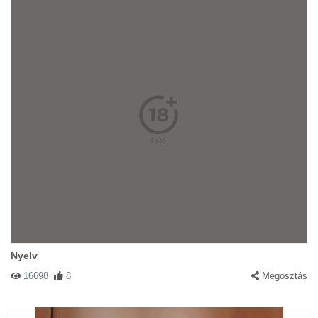
Nyelv
16698
8
Megosztás