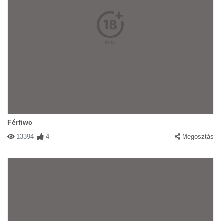
Férfiwc
13394
4
Megosztás