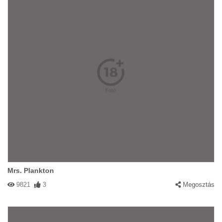
Mrs. Plankton
9821
3
Megosztás