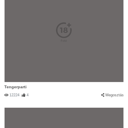
Tengerparti
12224
4
Megosztás