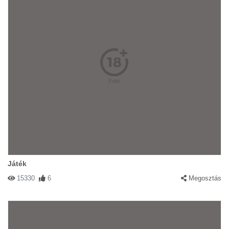
Játék
15330
6
Megosztás