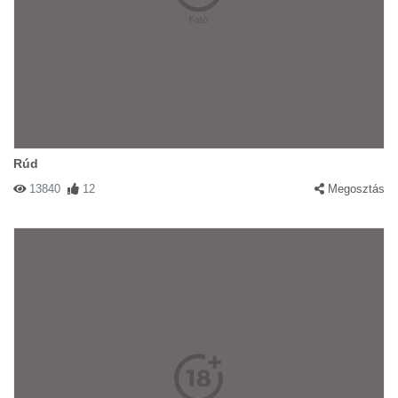
Rúd
13840
12
Megosztás