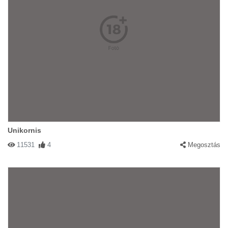
Unikornis
11531
4
Megosztás