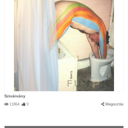
Szivárvány
11864
0
Megosztás