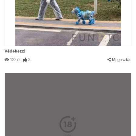
Védekezz!
12272
3
Megosztás