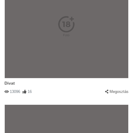
Divat
13096
16
Megosztás