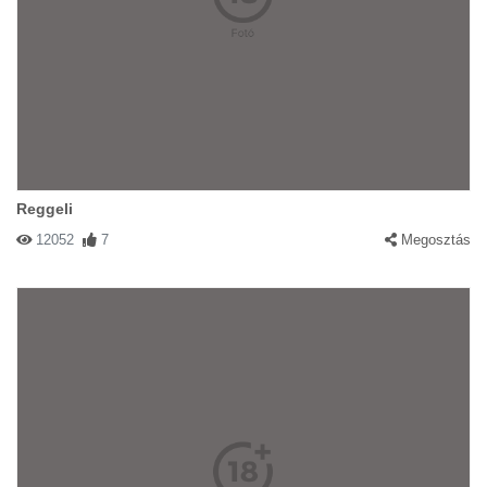
Reggeli
12052
7
Megosztás