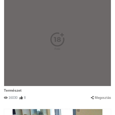
Természet
16030
8
Megosztás