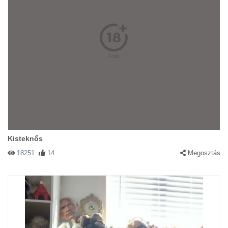
Kisteknős
18251
14
Megosztás