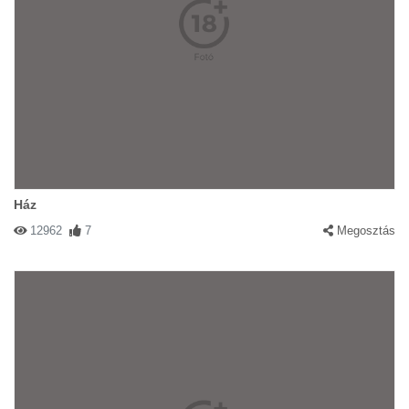
Ház
12962
7
Megosztás