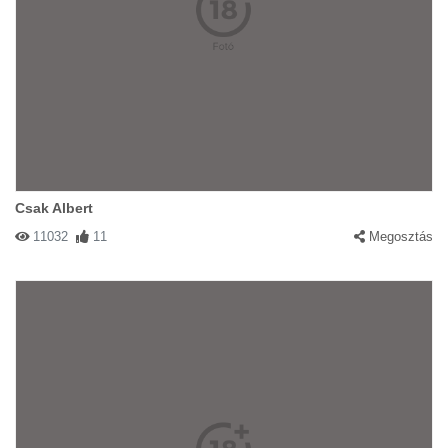
Csak Albert
11032
11
Megosztás