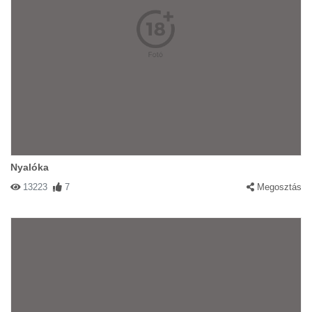
Nyalóka
13223
7
Megosztás