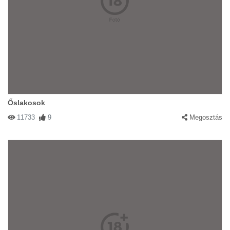
Őslakosok
11733
9
Megosztás