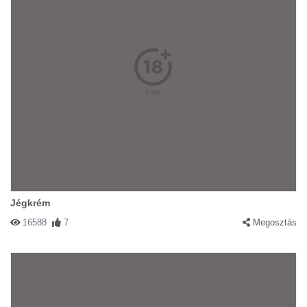
Jégkrém
16588
7
Megosztás