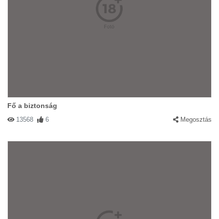
Fő a biztonság
13568
6
Megosztás