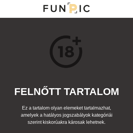
NY
S
TOP 100
FRISS KOMMENTEK
KERESÉS
FELNŐTT TARTALOM
Kedvenc
a:
Fura emberek
,
Egyéb fotó
,
Felnőtt
Címke:
fiú szex bábu konyha
Ez a tartalom olyan elemeket tartalmazhat,
amelyek a hatályos jogszabályok kategóriái
szerint kiskorúakra károsak lehetnek.