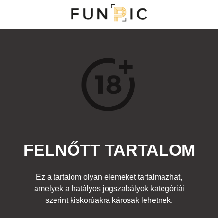
MENÜ
KATEGÓRIÁK
TOP 100
KERESÉS
FELNŐTT TARTALOM
15880
3
Kedvenc
Ez a tartalom olyan elemeket tartalmazhat,
Cím:
amelyek a hatályos jogszabályok kategóriái
Arcpakolás
Beküldte:
diana
Kategória:
szerint kiskorúakra károsak lehetnek.
Egyéb fotó
,
Felnőtt
Címke:
lány maszk cici