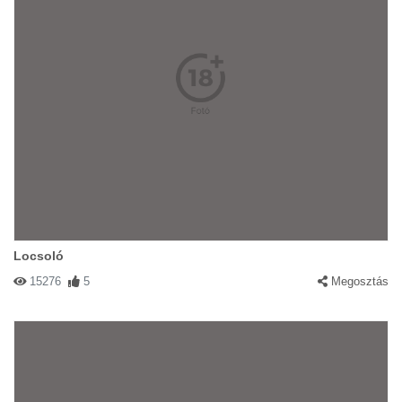
Locsoló
15276
5
Megosztás