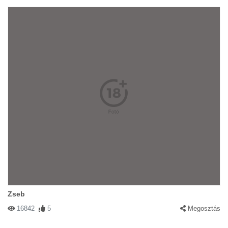
Zseb
16842
5
Megosztás