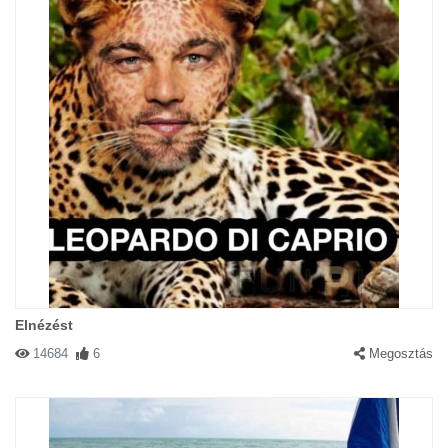
Elnézést
14684
6
Megosztás