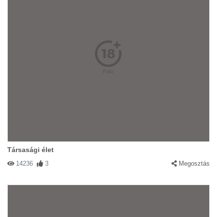
Társasági élet
14236
3
Megosztás