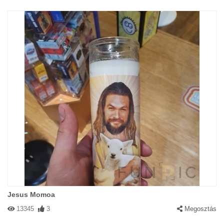
Jesus Momoa
13345
3
Megosztás