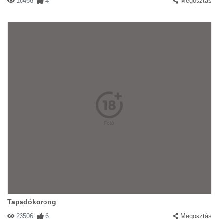
18466
4
Megosztás
Tapadókorong
23506
6
Megosztás