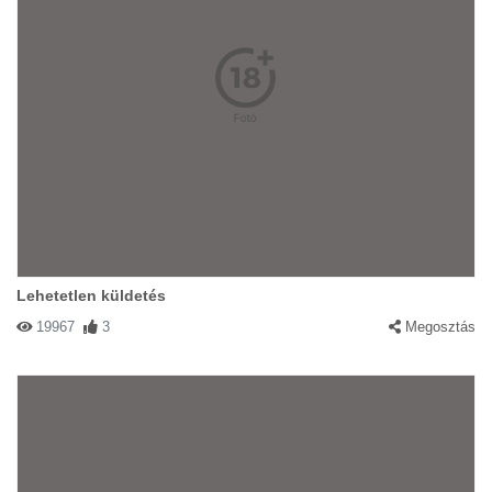
Lehetetlen küldetés
19967
3
Megosztás