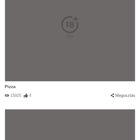
Pizza
15925
4
Megosztás