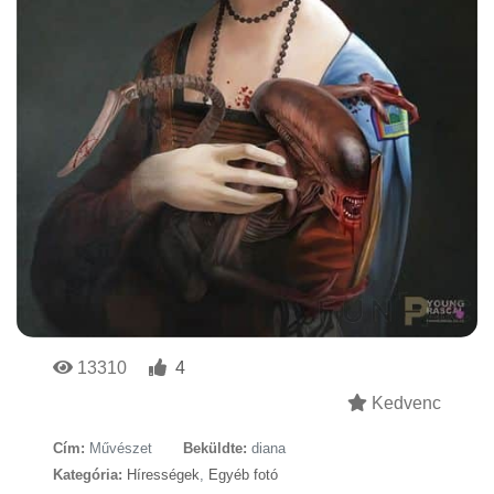
13310
4
Kedvenc
Cím:
Művészet
Beküldte:
diana
Kategória:
Hírességek
,
Egyéb fotó