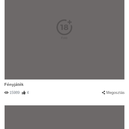
Fényjáték
15989
4
Megosztás