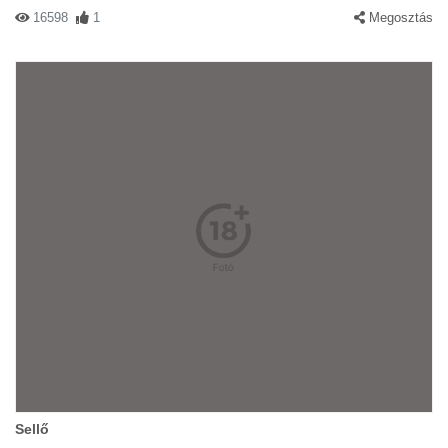
16598
1
Megosztás
Sellő