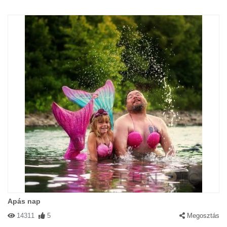
Apás nap
14311
5
Megosztás