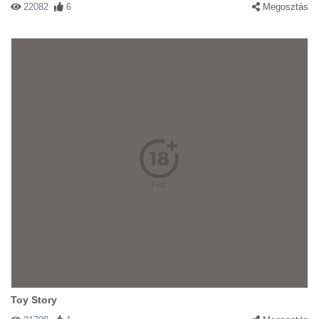
22082
6
Megosztás
Toy Story