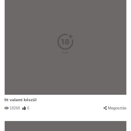
Itt valami készül
18268
6
Megosztás