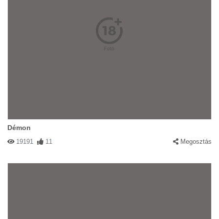
Démon
19191
11
Megosztás