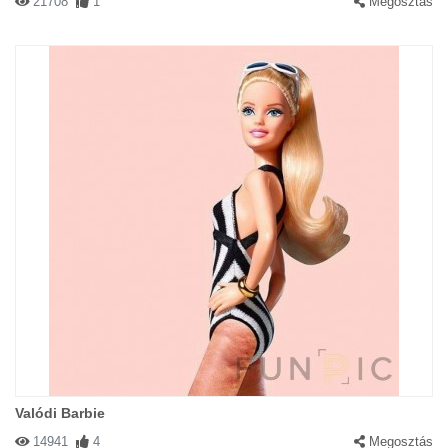
21708
1
Megosztás
Valódi Barbie
14941
4
Megosztás