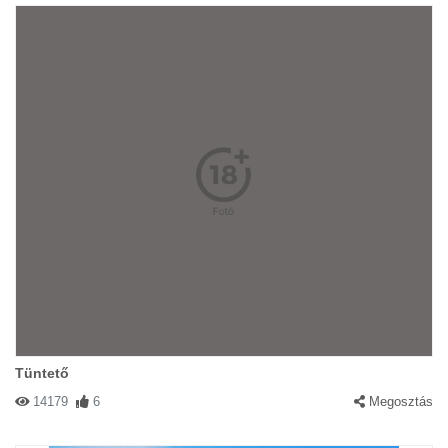
Tüntető
14179
6
Megosztás