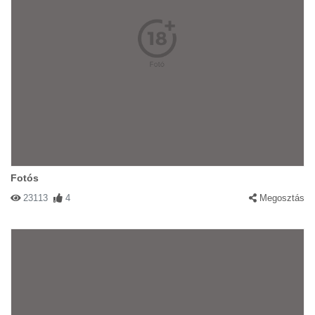
Fotós
23113
4
Megosztás