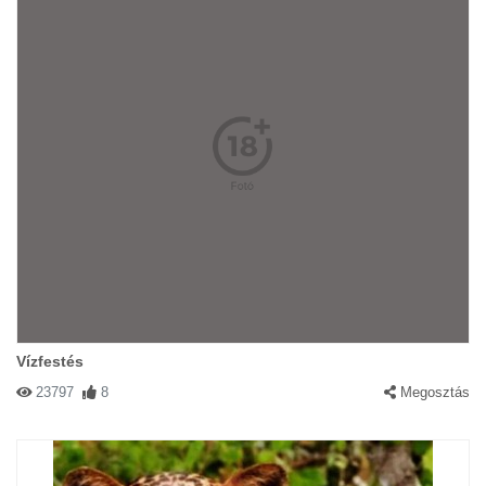
Vízfestés
23797
8
Megosztás