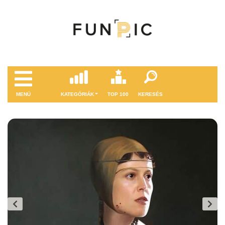
MENÜ
KATEGÓRIÁK
TOP 100
KERESÉS