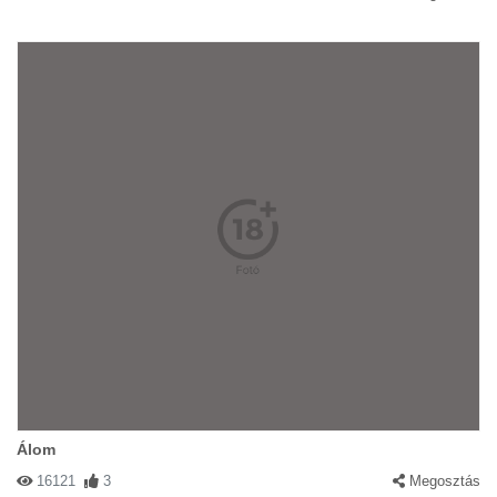
Álom
16121
3
Megosztás