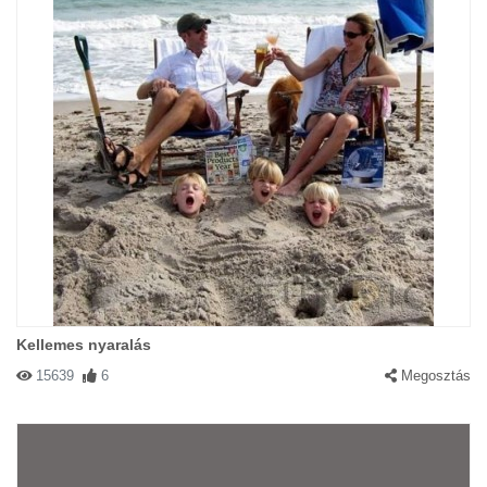
Kellemes nyaralás
15639
6
Megosztás