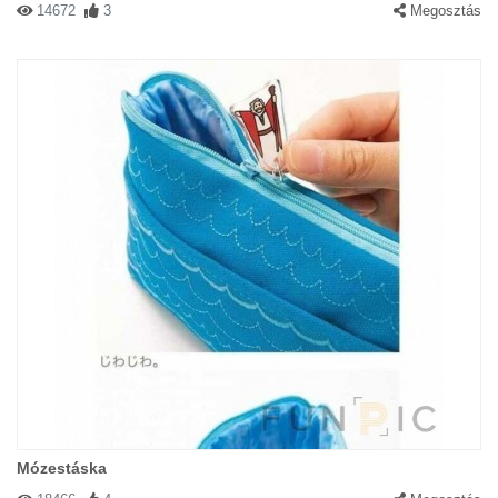
14672
3
Megosztás
Mózestáska