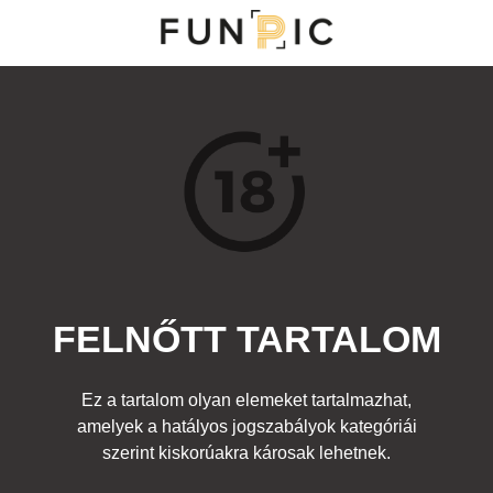
MENÜ
KATEGÓRIÁK
TOP 100
KERESÉS
FELNŐTT TARTALOM
18347
9
Kedvenc
Ez a tartalom olyan elemeket tartalmazhat,
Cím:
amelyek a hatályos jogszabályok kategóriái
Twister
Beküldte:
diana
Kategória:
szerint kiskorúakra károsak lehetnek.
Fura emberek
,
Felnőtt
Címke:
lány játék póz