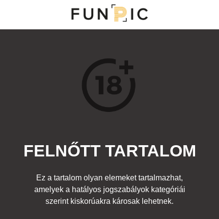
MENÜ
KATEGÓRIÁK
TOP 100
KERESÉS
FELNŐTT TARTALOM
23947
7
Kedvenc
Ez a tartalom olyan elemeket tartalmazhat,
Cím:
amelyek a hatályos jogszabályok kategóriái
Könnyűbúvár
Beküldte:
diana
Kategória:
szerint kiskorúakra károsak lehetnek.
Fura emberek
,
Sport
,
Egyéb fotó
,
Felnőtt
Címke:
lány cici búvár