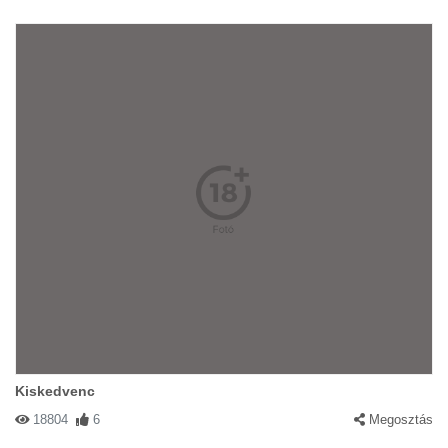
Kiskedvenc
18804
6
Megosztás