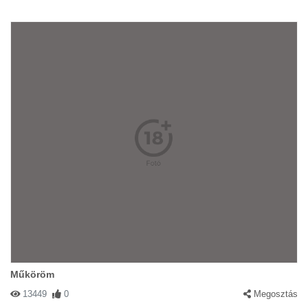
Műköröm
13449
0
Megosztás