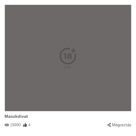
Maszkdivat
19990
4
Megosztás