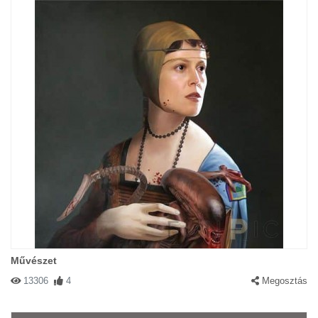
Művészet
13306
4
Megosztás