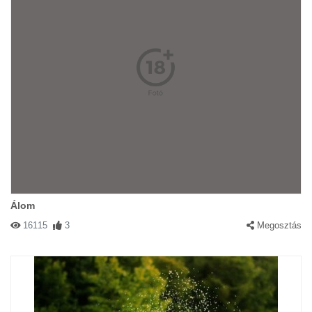
Álom
16115
3
Megosztás