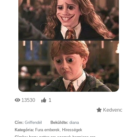
13530
1
Kedvenc
Cím:
Griffendél
Beküldte:
diana
Kategória:
Fura emberek
,
Hírességek