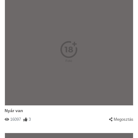
Nyár van
16097
3
Megosztás