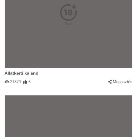
Állatkerti kaland
21879
6
Megosztás