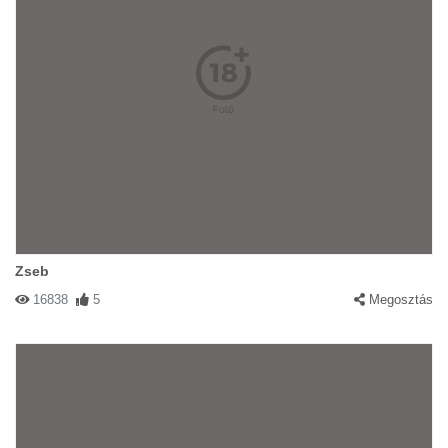
Zseb
16838
5
Megosztás