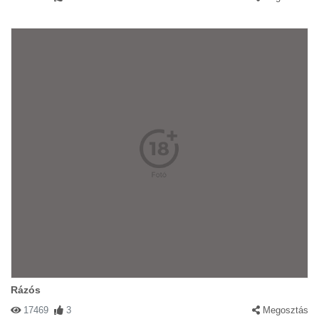
Rázós
17469
3
Megosztás