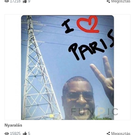
17218
9
Megosztás
Nyaralás
15925
5
Megosztás