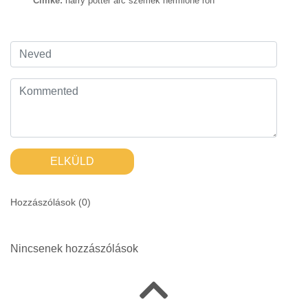
Címke:
harry potter arc szemek hermione ron
ELKÜLD
Hozzászólások (
0
)
Nincsenek hozzászólások