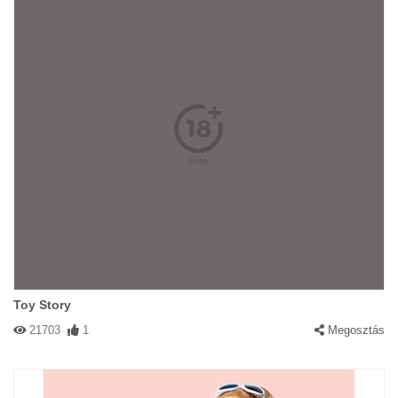
Toy Story
21703
1
Megosztás