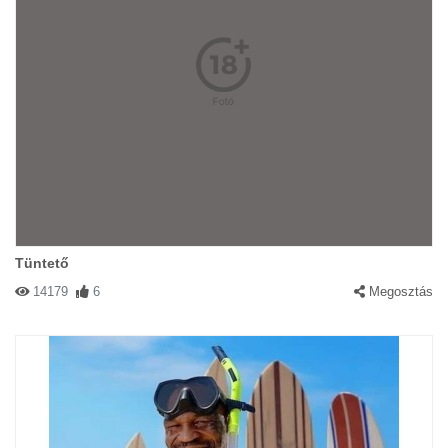
Tüntető
14179
6
Megosztás