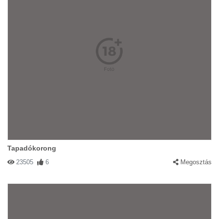
Tapadókorong
23505
6
Megosztás