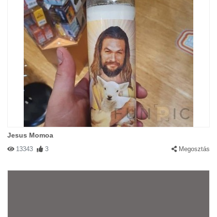
Jesus Momoa
13343
3
Megosztás