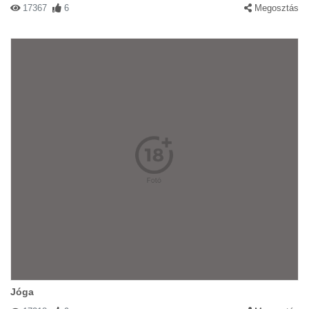
17367
6
Megosztás
Jóga