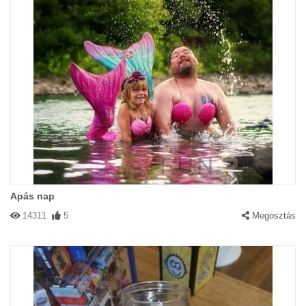
Apás nap
14311
5
Megosztás