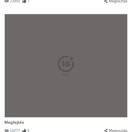
23950
7
Megosztás
Megfejtés
14277
5
Megosztás