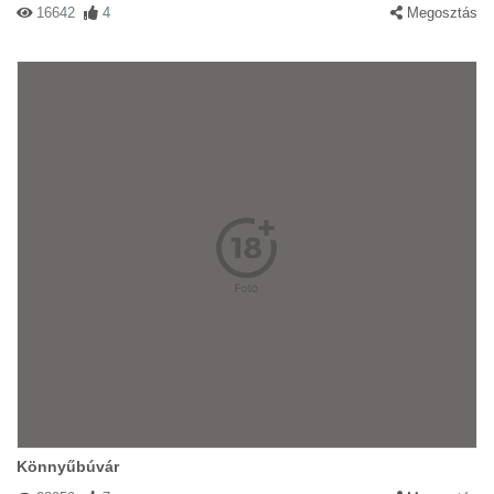
16642
4
Megosztás
Könnyűbúvár