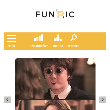
MENÜ
KATEGÓRIÁK
TOP 100
KERESÉS