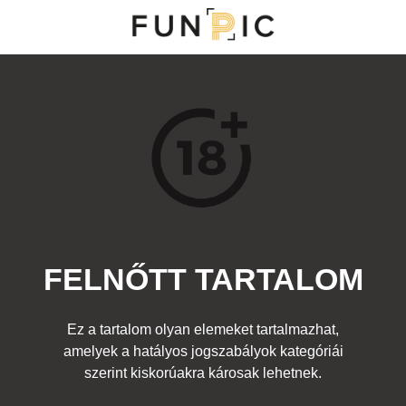
MENÜ
KATEGÓRIÁK
TOP 100
KERESÉS
FELNŐTT TARTALOM
11244
5
Kedvenc
Ez a tartalom olyan elemeket tartalmazhat,
Cím:
amelyek a hatályos jogszabályok kategóriái
Célon
Beküldte:
diana
Kategória:
szerint kiskorúakra károsak lehetnek.
Fura emberek
,
Egyéb fotó
,
Felnőtt
Címke:
lány puska láb