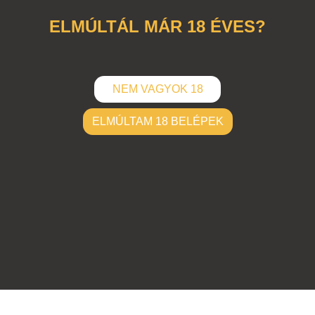
ELMÚLTÁL MÁR 18 ÉVES?
NEM VAGYOK 18
ELMÚLTAM 18 BELÉPEK
ELKÜLD
Hozzászólások (
0
)
Nincsenek hozzászólások