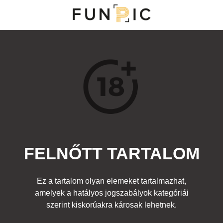
MENÜ
KATEGÓRIÁK
TOP 100
KERESÉS
FELNŐTT TARTALOM
36919
33
Kedvenc
Ez a tartalom olyan elemeket tartalmazhat,
Cím:
amelyek a hatályos jogszabályok kategóriái
Tej
Beküldte:
diana
Kategória:
szerint kiskorúakra károsak lehetnek.
Egyéb fotó
,
Felnőtt
Címke:
lány cici kancsó ivás