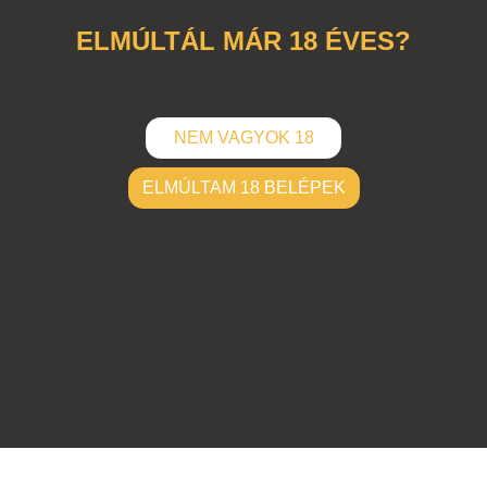
ELMÚLTÁL MÁR 18 ÉVES?
NEM VAGYOK 18
ELMÚLTAM 18 BELÉPEK
ELKÜLD
Hozzászólások (
0
)
Nincsenek hozzászólások