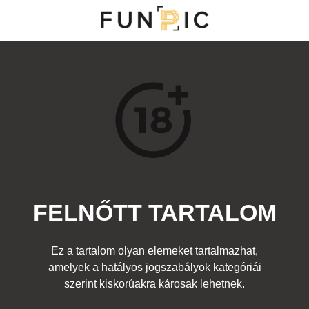
MENÜ
KATEGÓRIÁK
TOP 100
KERESÉS
FELNŐTT TARTALOM
52156
37
Kedvenc
Ez a tartalom olyan elemeket tartalmazhat,
Cím:
amelyek a hatályos jogszabályok kategóriái
Robogó
Beküldte:
diana
Kategória:
szerint kiskorúakra károsak lehetnek.
Járművek
,
Egyéb fotó
,
Felnőtt
Címke:
lány popsi motor pötty