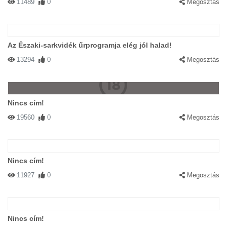
11489
0
Megosztás
Az Északi-sarkvidék űrprogramja elég jól halad!
13294
0
Megosztás
Nincs cím!
19560
0
Megosztás
Nincs cím!
11927
0
Megosztás
Nincs cím!