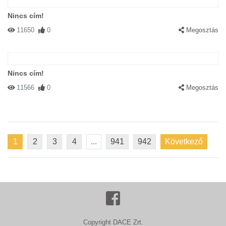
Nincs cím!
11650
0
Megosztás
Nincs cím!
11566
0
Megosztás
1
2
3
4
...
941
942
Következő
Copyright DACE Zrt.