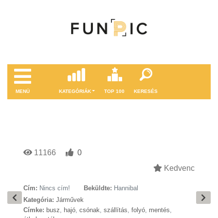
MENÜ
KATEGÓRIÁK
TOP 100
KERESÉS
11166
0
Kedvenc
Cím:
Nincs cím!
Beküldte:
Hannibal
Kategória:
Járművek
Címke:
busz
,
hajó
,
csónak
,
szállítás
,
folyó
,
mentés
,