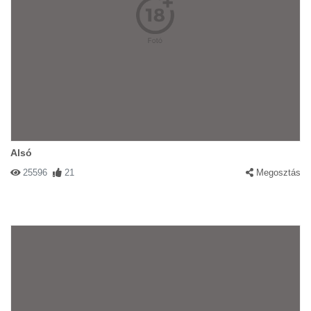
Alsó
25596
21
Megosztás