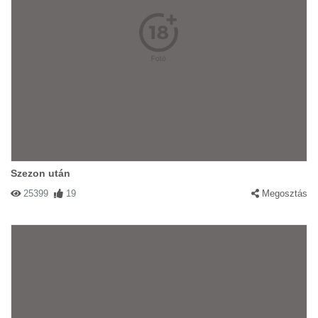
Szezon után
25399
19
Megosztás