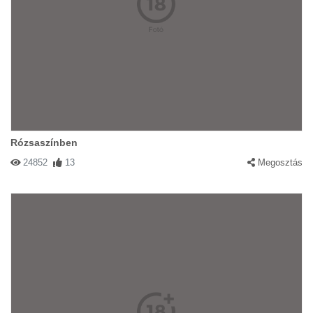
Rózsaszínben
24852
13
Megosztás