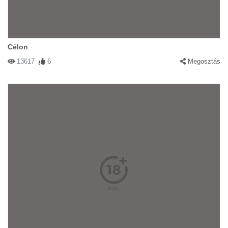
Célon
13617
6
Megosztás