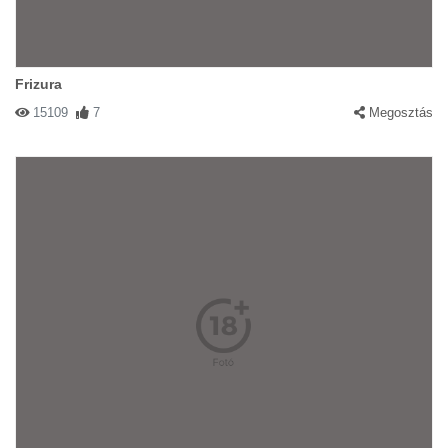
Frizura
15109
7
Megosztás