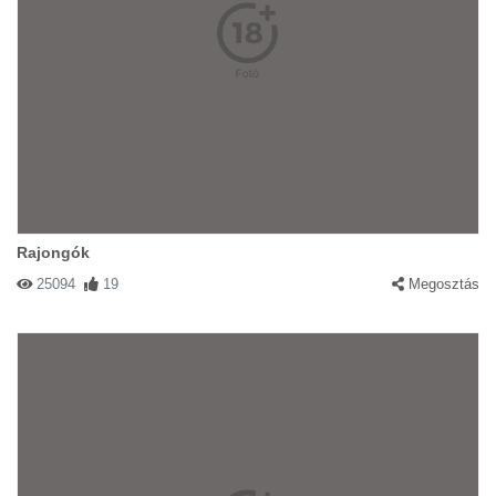
Rajongók
25094
19
Megosztás