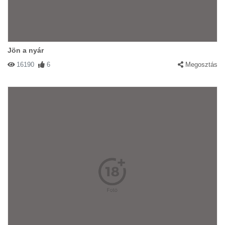
Jön a nyár
16190
6
Megosztás