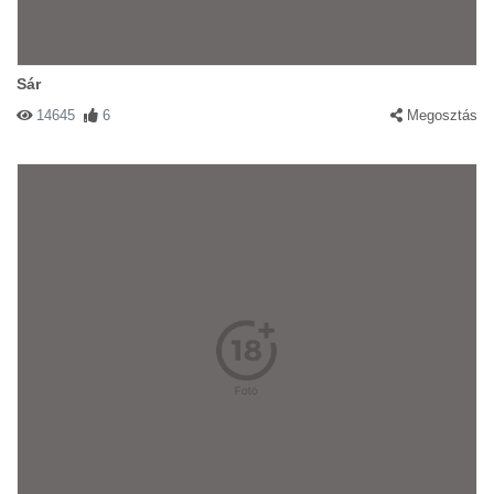
Sár
14645
6
Megosztás