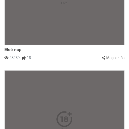
Első nap
23269
16
Megosztás