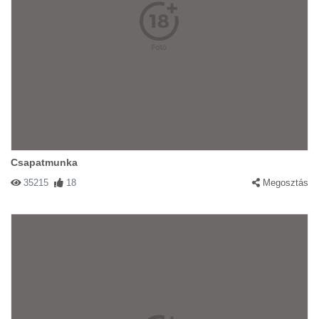
Csapatmunka
35215
18
Megosztás