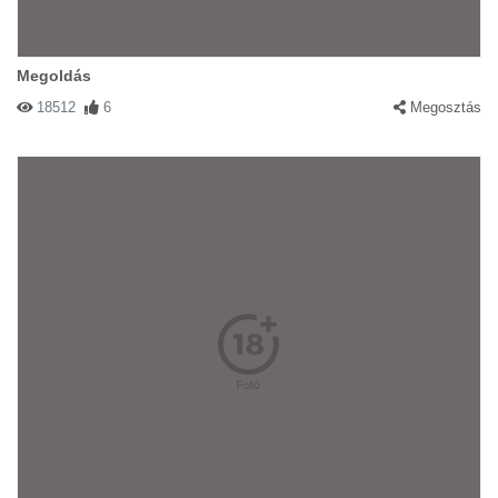
Megoldás
18512
6
Megosztás