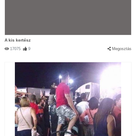
A kis kertész
17075
9
Megosztás