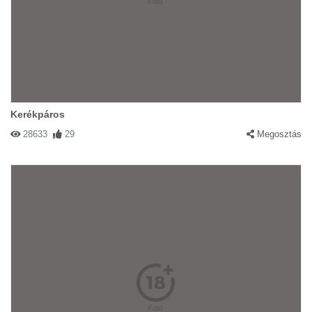
Kerékpáros
28633
29
Megosztás