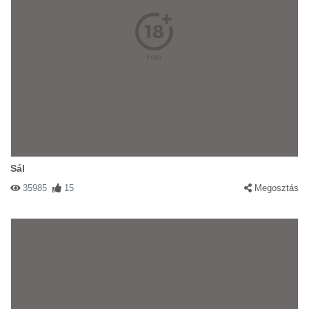
Sál
35985
15
Megosztás