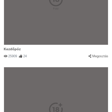
Kezdőpóz
25909
24
Megosztás