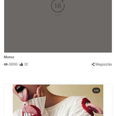
Motor
49896
38
Megosztás