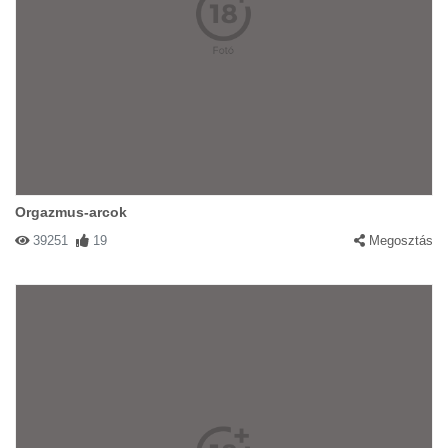
Orgazmus-arcok
39251
19
Megosztás