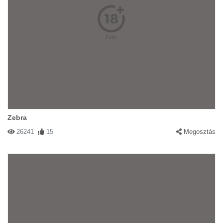
Zebra
26241
15
Megosztás