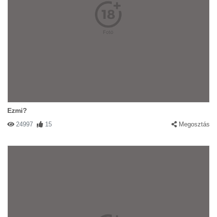
Ezmi?
24997
15
Megosztás