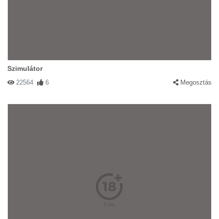
Szimulátor
22564
6
Megosztás