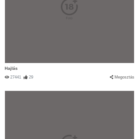
Hajlás
27441
29
Megosztás