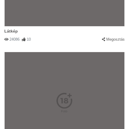
Látkép
24086
10
Megosztás