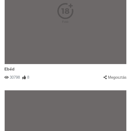
Ebéd
30798
8
Megosztás