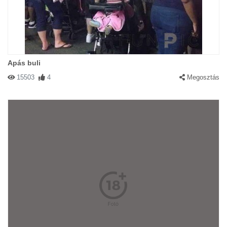
Apás buli
15503
4
Megosztás