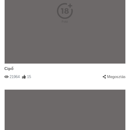
Cipő
21964
15
Megosztás