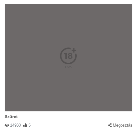
Szüret
14930
5
Megosztás