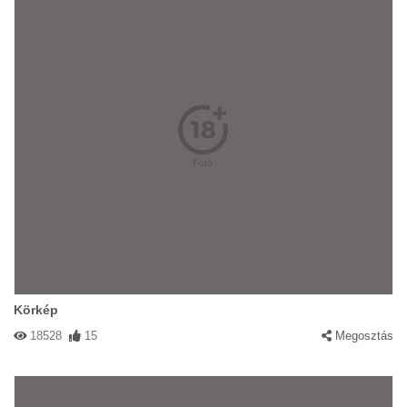
Körkép
18528
15
Megosztás