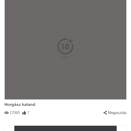
Horgász kaland
17065
7
Megosztás