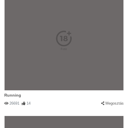
Running
26691
14
Megosztás