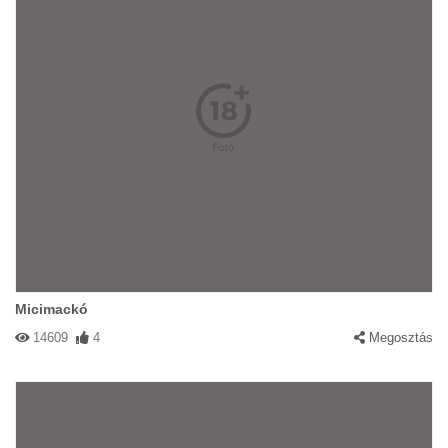
Micimackó
14609
4
Megosztás