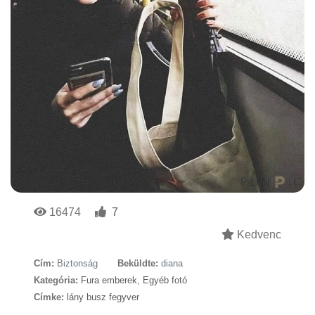
16474
7
Kedvenc
Cím:
Biztonság
Beküldte:
diana
Kategória:
Fura emberek
,
Egyéb fotó
Címke:
lány busz fegyver