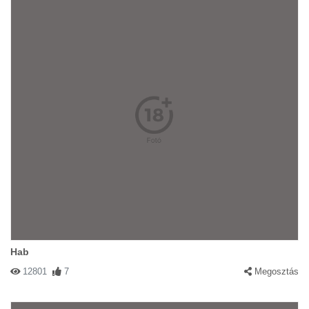
Hab
12801
7
Megosztás