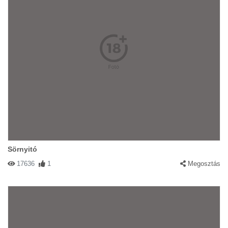
Sörnyitó
17636
1
Megosztás