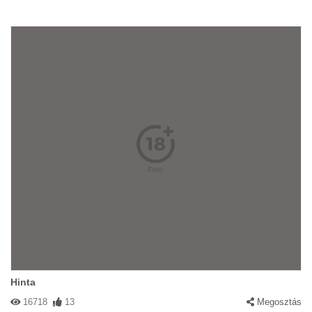
Hinta
16718
13
Megosztás