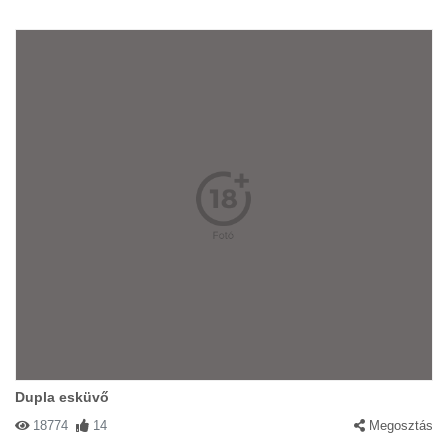
Dupla esküvő
18774
14
Megosztás