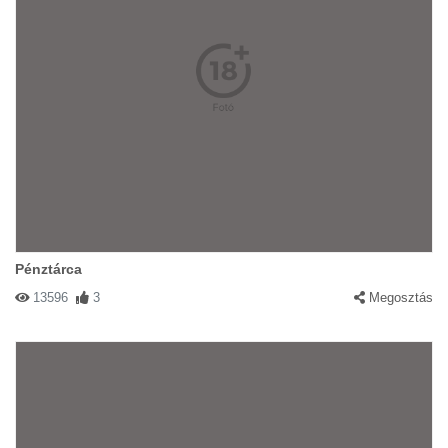
Pénztárca
13596
3
Megosztás