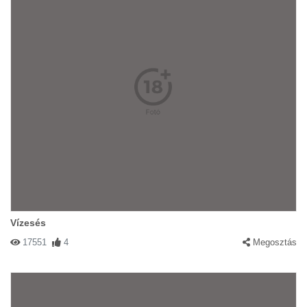
Vízesés
17551
4
Megosztás