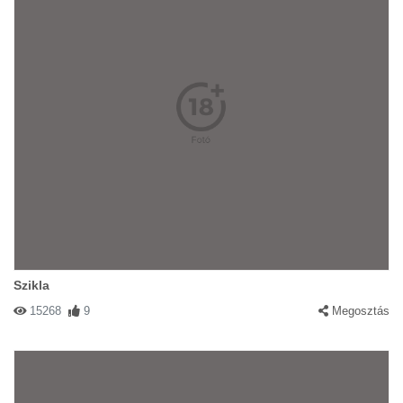
Szikla
15268
9
Megosztás