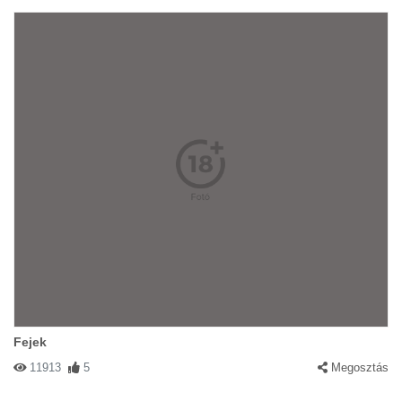
Fejek
11913
5
Megosztás