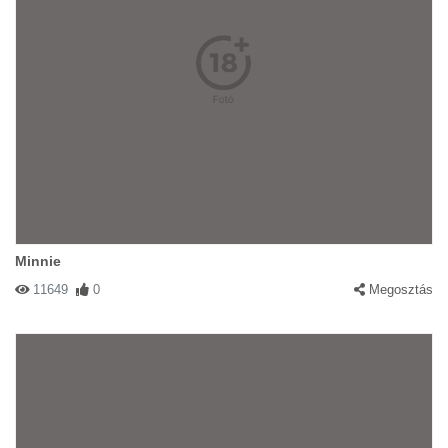
Minnie
11649
0
Megosztás