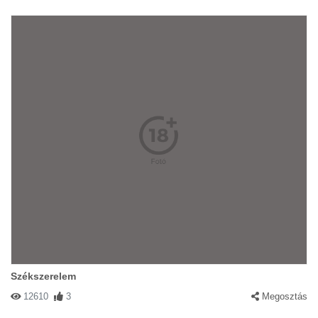
Székszerelem
12610
3
Megosztás