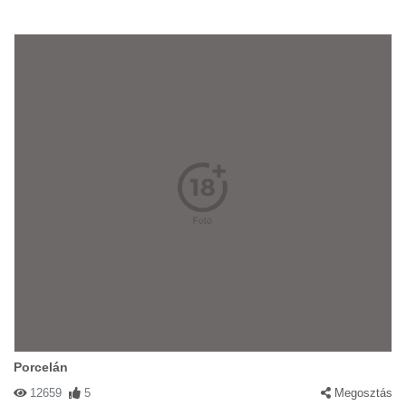
Porcelán
12659
5
Megosztás