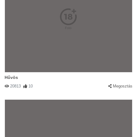
Hűvös
20813
10
Megosztás