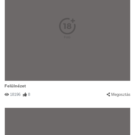
Felülnézet
18196
8
Megosztás