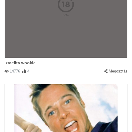
Izraelita wookie
14776
4
Megosztás