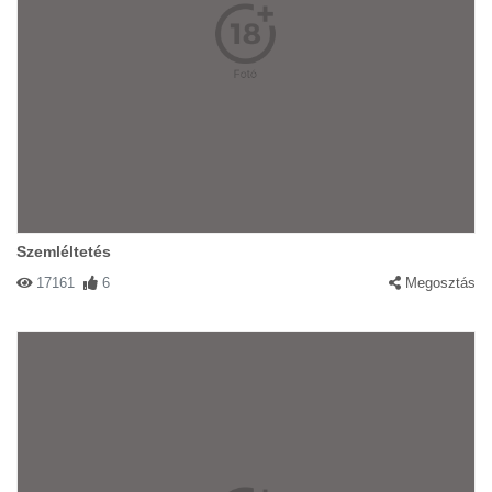
Szemléltetés
17161
6
Megosztás