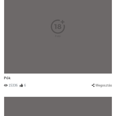
Pók
15336
6
Megosztás