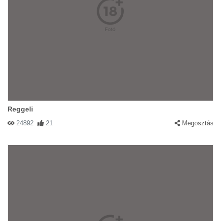
Reggeli
24892
21
Megosztás