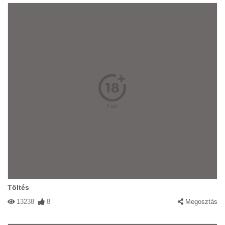
Töltés
13238
8
Megosztás