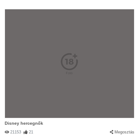
Disney hercegnők
21153
21
Megosztás