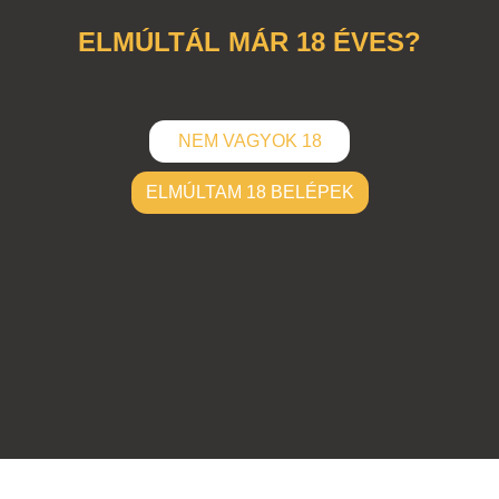
ELMÚLTÁL MÁR 18 ÉVES?
NEM VAGYOK 18
ELMÚLTAM 18 BELÉPEK
ELKÜLD
Hozzászólások (
0
)
Nincsenek hozzászólások