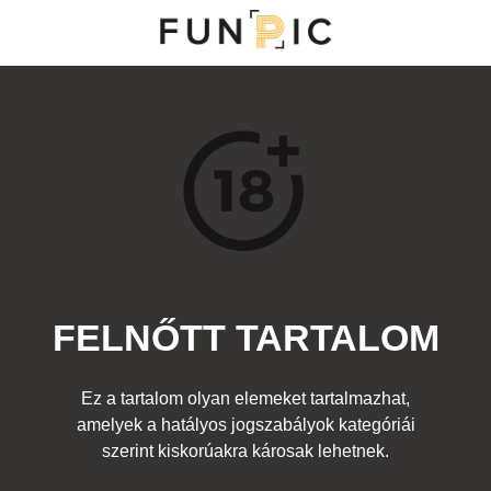
MENÜ
KATEGÓRIÁK
TOP 100
KERESÉS
FELNŐTT TARTALOM
17567
19
Kedvenc
Ez a tartalom olyan elemeket tartalmazhat,
Cím:
amelyek a hatályos jogszabályok kategóriái
Gumimaci
Beküldte:
diana
Kategória:
szerint kiskorúakra károsak lehetnek.
Fura emberek
,
Felnőtt
Címke:
lány popsi cukorka