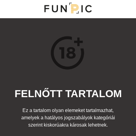
MENÜ
KATEGÓRIÁK
TOP 100
KERESÉS
FELNŐTT TARTALOM
17166
6
Kedvenc
Ez a tartalom olyan elemeket tartalmazhat,
Cím:
amelyek a hatályos jogszabályok kategóriái
Szemléltetés
Beküldte:
diana
Kategória:
szerint kiskorúakra károsak lehetnek.
Fura emberek
,
Ruhadarabok
,
Felnőtt
Címke:
lány tanár test ruha