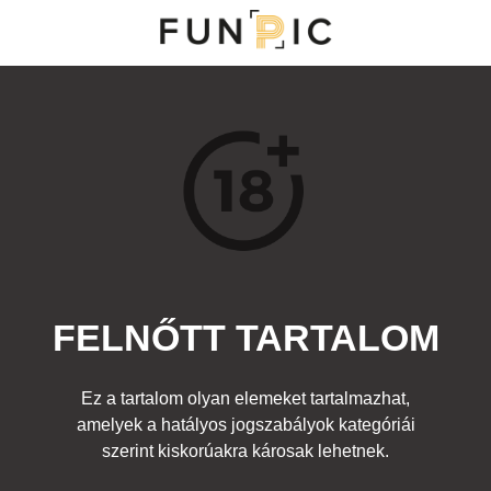
MENÜ
KATEGÓRIÁK
TOP 100
KERESÉS
FELNŐTT TARTALOM
16998
0
Kedvenc
Ez a tartalom olyan elemeket tartalmazhat,
Cím:
amelyek a hatályos jogszabályok kategóriái
ügyes golfos
Beküldte:
-
Kategória:
szerint kiskorúakra károsak lehetnek.
Felnőtt
Címke:
woman
,
nő
,
accident
,
baleset
,
sport
,
mell
,
cici
,