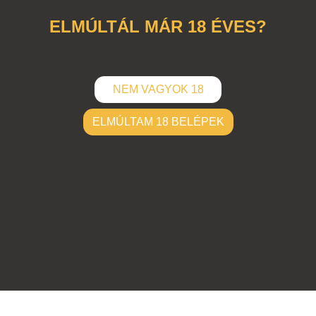
boobs
,
tits
ELMÚLTÁL MÁR 18 ÉVES?
NEM VAGYOK 18
ELMÚLTAM 18 BELÉPEK
ELKÜLD
Hozzászólások (
0
)
Nincsenek hozzászólások