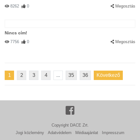
8262
0
Megosztás
Nincs cím!
7756
0
Megosztás
1
2
3
4
...
35
36
Következő
Copyright DACE Zrt.
Jogi közlemény
Adatvédelem
Médiaajánlat
Impresszum