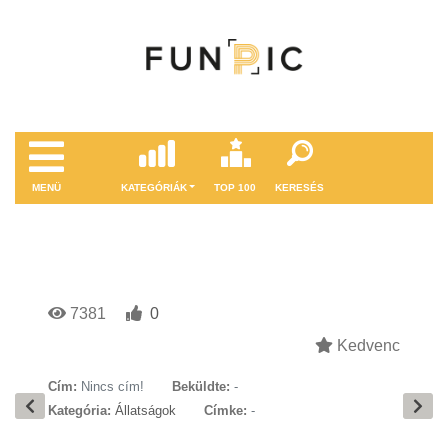
MENÜ
KATEGÓRIÁK
TOP 100
KERESÉS
7381
0
Kedvenc
Cím:
Nincs cím!
Beküldte:
-
Kategória:
Állatságok
Címke:
-