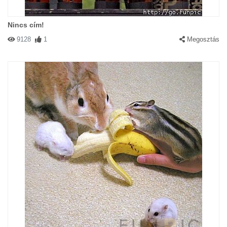
Nincs cím!
9128
1
Megosztás