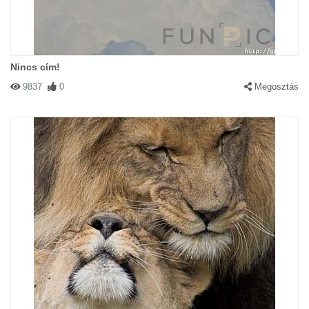
Nincs cím!
9837
0
Megosztás