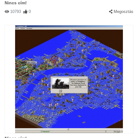
Nincs cím!
10793
0
Megosztás