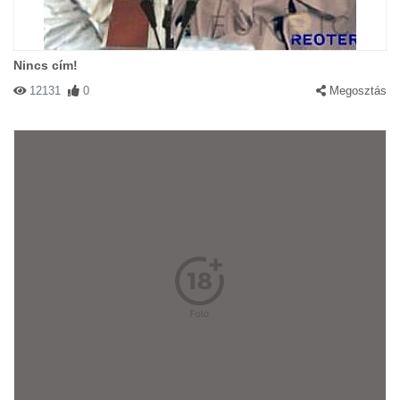
Nincs cím!
12131
0
Megosztás