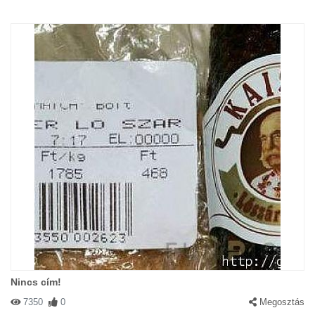
Nincs cím!
7350
0
Megosztás