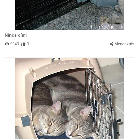
Nincs cím!
9240
0
Megosztás