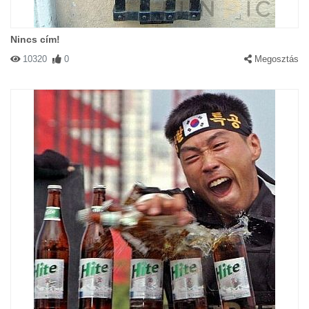
Nincs cím!
10320
0
Megosztás