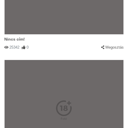
Nincs cím!
25342
0
Megosztás