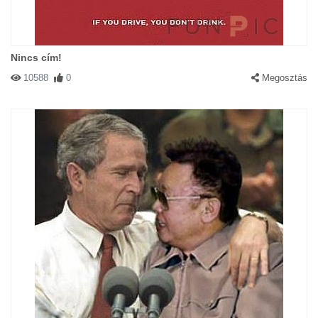
Nincs cím!
10588
0
Megosztás