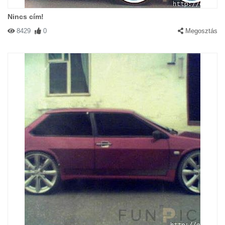
Nincs cím!
8429
0
Megosztás