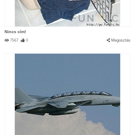
Nincs cím!
7567
0
Megosztás