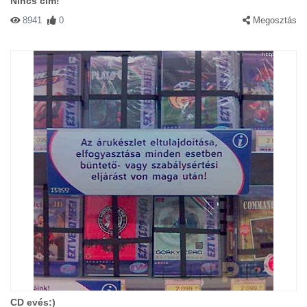
Nincs cím!
8941
0
Megosztás
CD evés:)