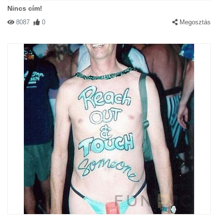
Nincs cím!
8087
0
Megosztás