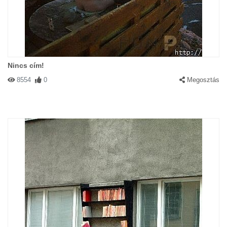
Nincs cím!
8554
0
Megosztás