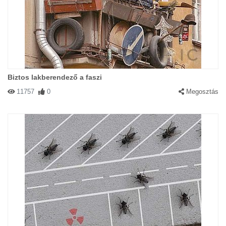
Biztos lakberendező a faszi
11757
0
Megosztás