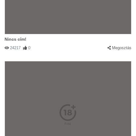
Nincs cím!
24217
0
Megosztás