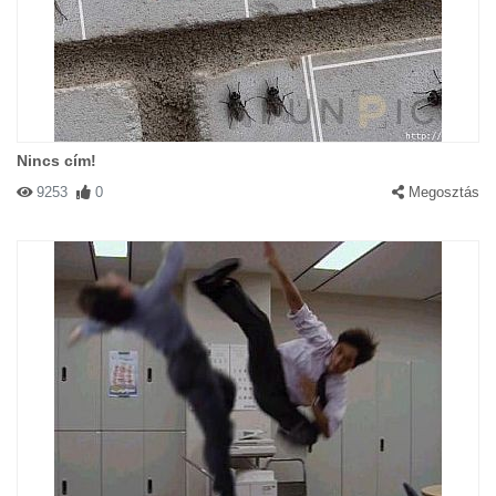
Nincs cím!
9253
0
Megosztás