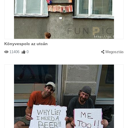
Könyvespolc az utcán
11406
0
Megosztás