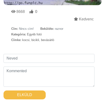
8668
0
Kedvenc
Cím:
Nincs cím!
Beküldte:
raznor
Kategória:
Egyéb fotó
Címke:
kocsi
,
bicikli
,
bevásárló
ELKÜLD