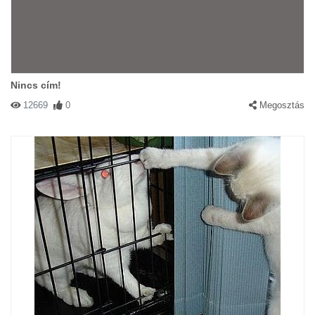
Nincs cím!
12669
0
Megosztás