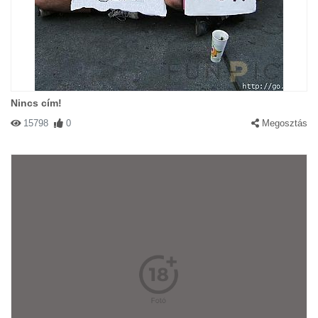
Nincs cím!
15798
0
Megosztás