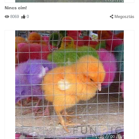
Nincs cím!
8069
0
Megosztás