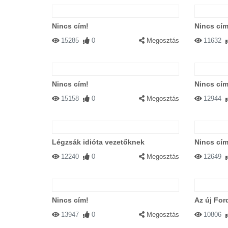
Nincs cím!
Nincs cím
15285
0
Megosztás
11632
Nincs cím!
Nincs cím
15158
0
Megosztás
12944
Légzsák idióta vezetőknek
Nincs cím
12240
0
Megosztás
12649
Nincs cím!
Az új Ford
13947
0
Megosztás
10806