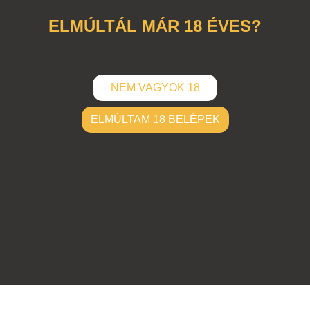
változás
ELMÚLTÁL MÁR 18 ÉVES?
NEM VAGYOK 18
ELMÚLTAM 18 BELÉPEK
ELKÜLD
Hozzászólások (
0
)
Nincsenek hozzászólások