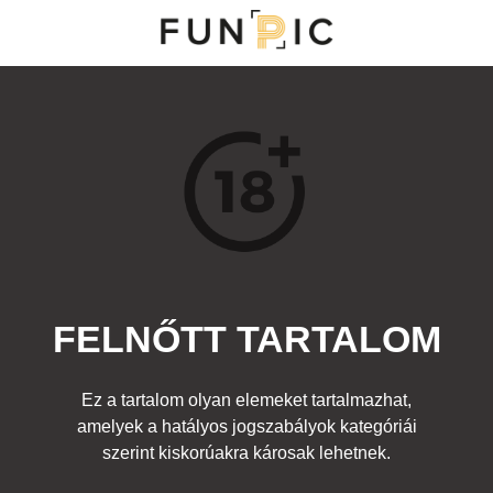
MENÜ
KATEGÓRIÁK
TOP 100
KERESÉS
FELNŐTT TARTALOM
178606
0
Kedvenc
Ez a tartalom olyan elemeket tartalmazhat,
Cím:
amelyek a hatályos jogszabályok kategóriái
Nincs cím!
Beküldte:
BennyBlank
Kategória:
szerint kiskorúakra károsak lehetnek.
Demotivációs plakátok
,
Felnőtt
Címke:
leszbi
,
lányok
,
nők
,
leszbikus
,
csajok
,
évek
,