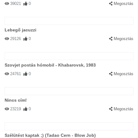
39021
0
Megosztás
Lebegő jacuzzi
29126
0
Megosztás
Szovjet postás hómobil - Khabarovsk, 1983
24761
0
Megosztás
Nincs cím!
23219
0
Megosztás
Szélütést kaptak ;) (Tadao Cern - Blow Job)