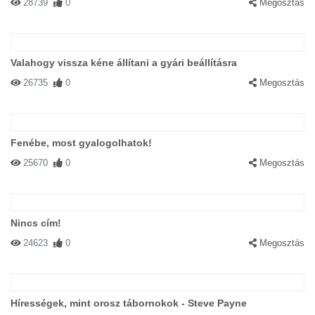
28739
0
Megosztás
Valahogy vissza kéne állítani a gyári beállításra
26735
0
Megosztás
Fenébe, most gyalogolhatok!
25670
0
Megosztás
Nincs cím!
24623
0
Megosztás
Hírességek, mint orosz tábornokok - Steve Payne