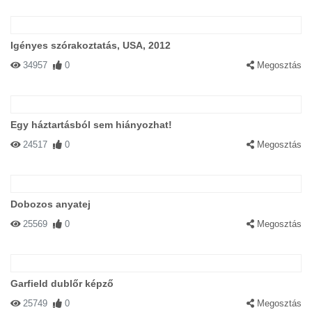
Igényes szórakoztatás, USA, 2012
34957
0
Megosztás
Egy háztartásból sem hiányozhat!
24517
0
Megosztás
Dobozos anyatej
25569
0
Megosztás
Garfield dublőr képző
25749
0
Megosztás