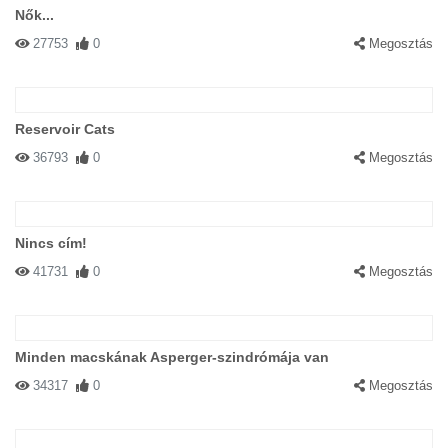
Nők...
27753
0
Megosztás
Reservoir Cats
36793
0
Megosztás
Nincs cím!
41731
0
Megosztás
Minden macskának Asperger-szindrómája van
34317
0
Megosztás