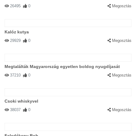
26495
0
Megosztás
Kalóz kutya
29929
0
Megosztás
Megtalálták Magyarország egyetlen boldog nyugdíjasát
37210
0
Megosztás
Csoki whiskyvel
38037
0
Megosztás
Feledékeny Bob