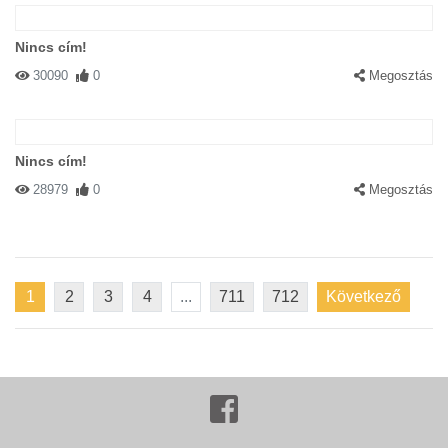
Nincs cím!
30090
0
Megosztás
Nincs cím!
28979
0
Megosztás
1
2
3
4
...
711
712
Következő