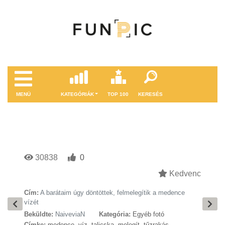
MENÜ
KATEGÓRIÁK
TOP 100
KERESÉS
30838
0
Kedvenc
Cím:
A barátaim úgy döntöttek, felmelegítik a medence
vízét
Beküldte:
NaiveviaN
Kategória:
Egyéb fotó
Címke:
medence
,
víz
,
talicska
,
melegít
,
tűzrakás
,